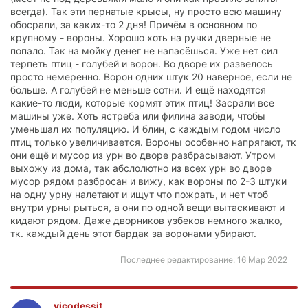
всегда). Так эти пернатые крысы, ну просто всю машину
обосрали, за каких-то 2 дня! Причём в основном по
крупному - вороны. Хорошо хоть на ручки дверные не
попало. Так на мойку денег не напасёшься. Уже нет сил
терпеть птиц - голубей и ворон. Во дворе их развелось
просто немеренно. Ворон одних штук 20 наверное, если не
больше. А голубей не меньше сотни. И ещё находятся
какие-то люди, которые кормят этих птиц! Засрали все
машины уже. Хоть ястреба или филина заводи, чтобы
уменьшал их популяцию. И блин, с каждым годом число
птиц только увеличивается. Вороны особенно напрягают, тк
они ещё и мусор из урн во дворе разбрасывают. Утром
выхожу из дома, так абслолютно из всех урн во дворе
мусор рядом разбросан и вижу, как вороны по 2-3 штуки
на одну урну налетают и ищут что пожрать, и нет чтоб
внутри урны рыться, а они по одной вещи вытаскивают и
кидают рядом. Даже дворников узбеков немного жалко,
тк. каждый день этот бардак за воронами убирают.
Последнее редактирование:
16 Мар 2022
vicodessit