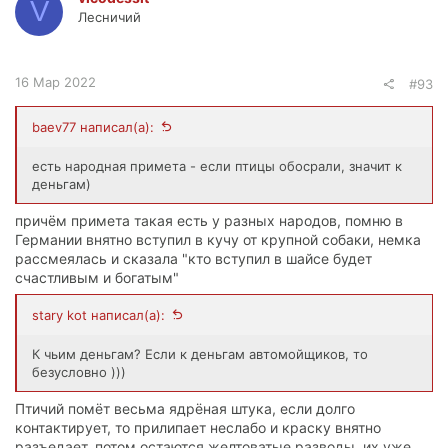
V
Лесничий
16 Мар 2022
#93
baev77 написал(а):
есть народная примета - если птицы обосрали, значит к
деньгам)
причём примета такая есть у разных народов, помню в
Германии внятно вступил в кучу от крупной собаки, немка
рассмеялась и сказала "кто вступил в шайсе будет
счастливым и богатым"
stary kot написал(а):
К чьим деньгам? Если к деньгам автомойщиков, то
безусловно )))
Птичий помёт весьма ядрёная штука, если долго
контактирует, то прилипает неслабо и краску внятно
разъедает, потом остаются желтоватые разводы, их уже