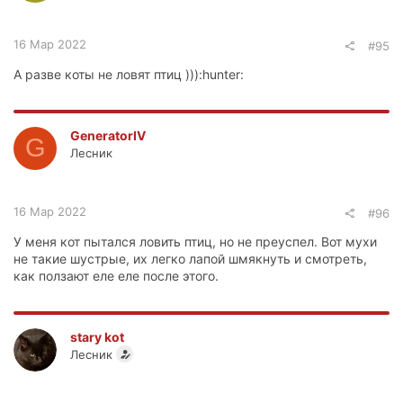
16 Мар 2022
#95
А разве коты не ловят птиц ))):hunter:
GeneratorIV
G
Лесник
16 Мар 2022
#96
У меня кот пытался ловить птиц, но не преуспел. Вот мухи
не такие шустрые, их легко лапой шмякнуть и смотреть,
как ползают еле еле после этого.
stary kot
Лесник