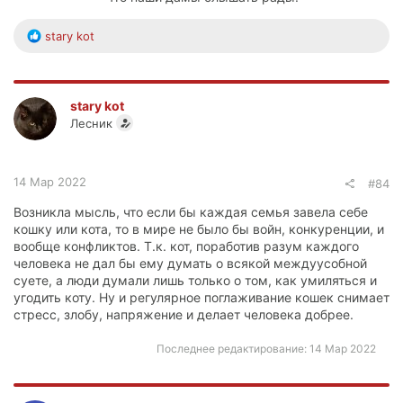
Р
stary kot
е
а
к
ц
stary kot
и
Лесник
и
:
14 Мар 2022
#84
Возникла мысль, что если бы каждая семья завела себе
кошку или кота, то в мире не было бы войн, конкуренции, и
вообще конфликтов. Т.к. кот, поработив разум каждого
человека не дал бы ему думать о всякой междуусобной
суете, а люди думали лишь только о том, как умиляться и
угодить коту. Ну и регулярное поглаживание кошек снимает
стресс, злобу, напряжение и делает человека добрее.
Последнее редактирование:
14 Мар 2022