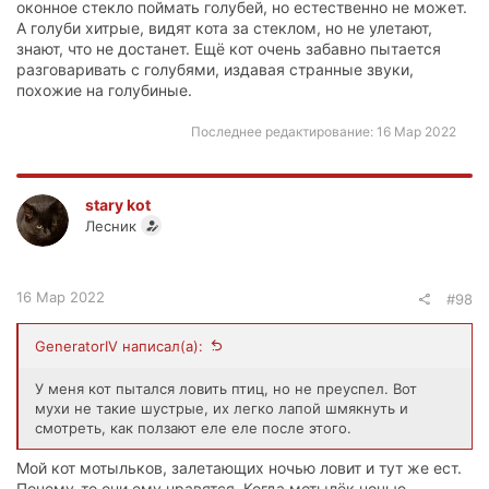
оконное стекло поймать голубей, но естественно не может.
А голуби хитрые, видят кота за стеклом, но не улетают,
знают, что не достанет. Ещё кот очень забавно пытается
разговаривать с голубями, издавая странные звуки,
похожие на голубиные.
Последнее редактирование:
16 Мар 2022
stary kot
Лесник
16 Мар 2022
#98
GeneratorIV написал(а):
У меня кот пытался ловить птиц, но не преуспел. Вот
мухи не такие шустрые, их легко лапой шмякнуть и
смотреть, как ползают еле еле после этого.
Мой кот мотыльков, залетающих ночью ловит и тут же ест.
Почему-то они ему нравятся. Когда мотылёк ночью