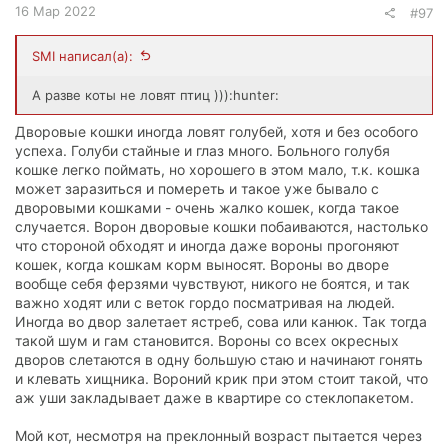
16 Мар 2022
#97
SMI написал(а):
А разве коты не ловят птиц ))):hunter:
Дворовые кошки иногда ловят голубей, хотя и без особого
успеха. Голуби стайные и глаз много. Больного голубя
кошке легко поймать, но хорошего в этом мало, т.к. кошка
может заразиться и помереть и такое уже бывало с
дворовыми кошками - очень жалко кошек, когда такое
случается. Ворон дворовые кошки побаиваются, настолько
что стороной обходят и иногда даже вороны прогоняют
кошек, когда кошкам корм выносят. Вороны во дворе
вообще себя ферзями чувствуют, никого не боятся, и так
важно ходят или с веток гордо посматривая на людей.
Иногда во двор залетает ястреб, сова или канюк. Так тогда
такой шум и гам становится. Вороны со всех окресных
дворов слетаются в одну большую стаю и начинают гонять
и клевать хищника. Вороний крик при этом стоит такой, что
аж уши закладывает даже в квартире со стеклопакетом.
Мой кот, несмотря на преклонный возраст пытается через