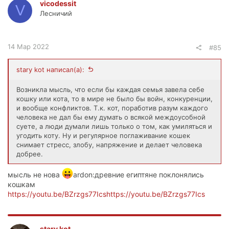
vicodessit
V
Лесничий
14 Мар 2022
#85
stary kot написал(а):
Возникла мысль, что если бы каждая семья завела себе
кошку или кота, то в мире не было бы войн, конкуренции,
и вообще конфликтов. Т.к. кот, поработив разум каждого
человека не дал бы ему думать о всякой междоусобной
суете, а люди думали лишь только о том, как умиляться и
угодить коту. Ну и регулярное поглаживание кошек
снимает стресс, злобу, напряжение и делает человека
добрее.
мысль не нова
ardon:древние египтяне поклонялись
кошкам
https://youtu.be/BZrzgs77Icshttps://youtu.be/BZrzgs77Ics
stary kot