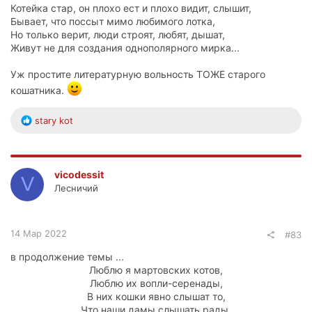
Котейка стар, он плохо ест и плохо видит, слышит,
Бывает, что поссыт мимо любимого лотка,
Но только верит, люди строят, любят, дышат,
Живут не для создания однополярного мирка...
Уж простите литературную вольность ТОЖЕ старого
кошатника.
Р
stary kot
е
а
к
ц
vicodessit
V
и
Лесничий
и
:
14 Мар 2022
#83
в продолжение темы ...
Люблю я мартовских котов,
Люблю их вопли-серенады,
В них кошки явно слышат то,
Что наши дамы слышать рады.​