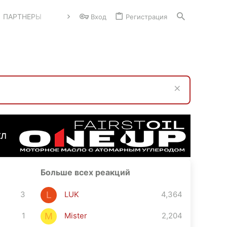
ПАРТНЕРЫ
Вход
Регистрация
Больше всех реакций
3
LUK
4,364
L
1
Mister
2,204
M