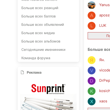
Yanus
Больше всех реакций
apos
A
Больше всех баллов
Больше всех объявлений
LUK
L
Больше всех медиа
П
Больше всех альбомов
Больше вс
Сегодняшние именинники
Команда форума
Ян.
Я
vicode
V
Реклама
DrPep
D
kosich
K
xaos
X