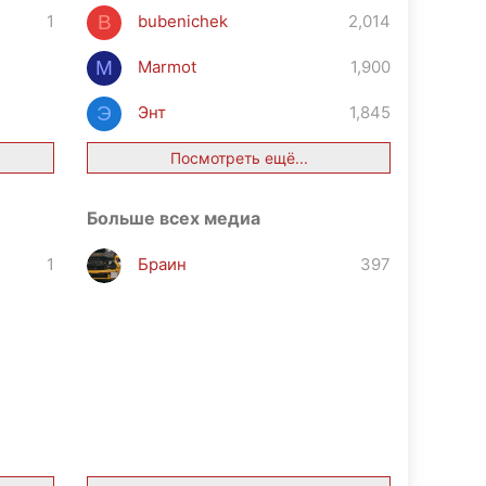
1
bubenichek
2,014
B
Marmot
1,900
M
Энт
1,845
Э
Посмотреть ещё...
Больше всех медиа
1
Браин
397