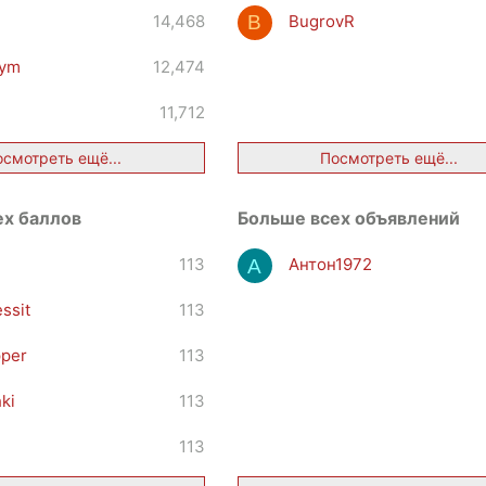
14,468
BugrovR
B
sym
12,474
11,712
осмотреть ещё...
Посмотреть ещё...
ех баллов
Больше всех объявлений
113
Антон1972
А
ssit
113
per
113
ki
113
113