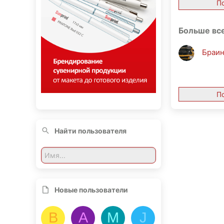
П
Больше вс
Браи
П
Найти пользователя
Новые пользователи
B
A
M
J