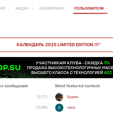
ТИЙ
МЕДИА
ОБЪЯВЛЕНИЯ
ПОЛЬЗОВАТЕЛИ
КАЛЕНДАРЬ 2025 LIMITED EDITION !!!"
ех сообщений
Most featured content
r
15,711
Браин
14,994
xaos
X