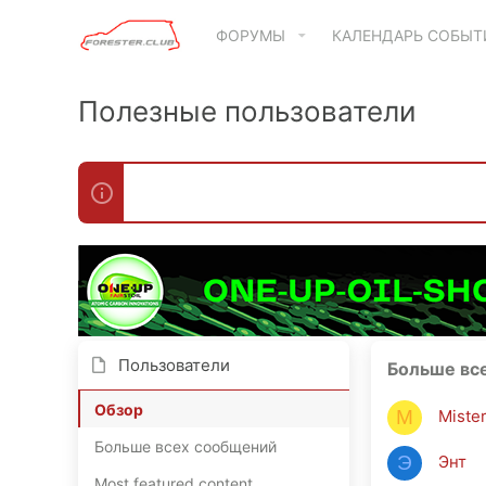
ФОРУМЫ
КАЛЕНДАРЬ СОБЫ
Полезные пользователи
Пользователи
Больше вс
Обзор
Miste
M
Больше всех сообщений
Энт
Э
Most featured content