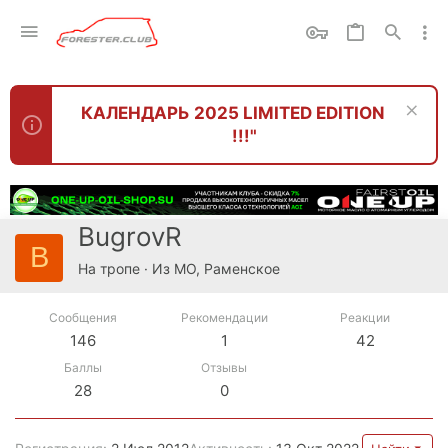
КАЛЕНДАРЬ 2025 LIMITED EDITION
!!!"
BugrovR
B
На тропе
·
Из
МО, Раменское
Сообщения
Рекомендации
Реакции
146
1
42
Баллы
Отзывы
28
0