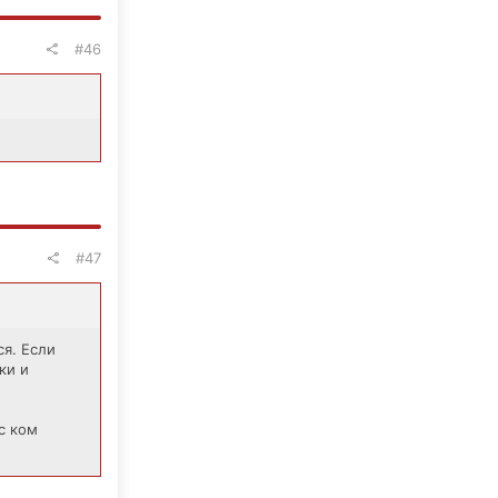
#46
#47
ся. Если
ки и
с ком