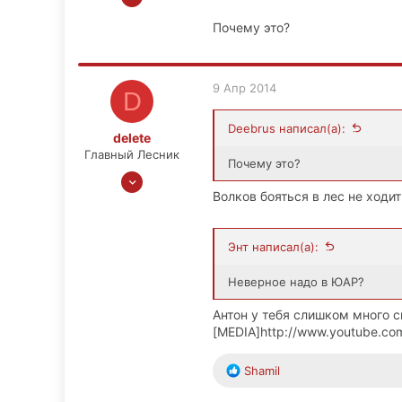
281
Почему это?
60
0
44
9 Апр 2014
D
Deebrus написал(а):
delete
Главный Лесник
Почему это?
25 Июн 2008
Волков бояться в лес не ходит
3,778
706
113
Энт написал(а):
41
Неверное надо в ЮАР?
iningizimu
Антон у тебя слишком много 
[MEDIA]http://www.youtube.c
Р
Shamil
е