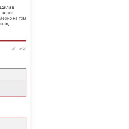
здили в
ь через
имерно на том
ехал,
#50