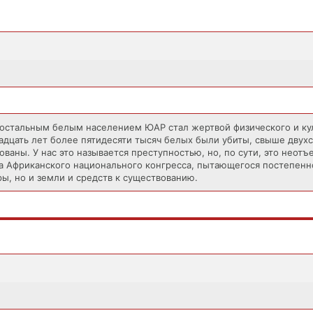
 остальным белым населением ЮАР стал жертвой физического и ку
адцать лет более пятидесяти тысяч белых были убиты, свыше двухс
аны. У нас это называется преступностью, но, по сути, это неот
ва Африканского национального конгресса, пытающегося постепенн
ры, но и земли и средств к существованию.