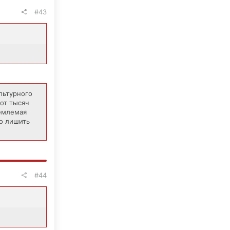
#43
льтурного
от тысяч
ъемлемая
о лишить
#44