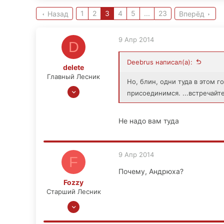
1
2
3
4
5
...
23
Назад
Вперёд
9 Апр 2014
D
Deebrus написал(а):
delete
Главный Лесник
Но, блин, одни туда в этом 
25 Июн 2008
присоединимся. ...встречай
3,778
706
Не надо вам туда
113
41
iningizimu
9 Апр 2014
F
Почему, Андрюха?
Fozzy
Старший Лесник
14 Дек 2006
1,882