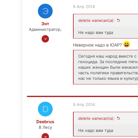
157
9 Апр 2014
Э
0
52
delete написал(а):
Энт
Москва. Новогиреево.
Администратор,
Не надо вам туда
20 Ноя 2006
14,994
Неверное надо в ЮАР?
1,845
Сегодня наш народ вместе с
113
геноцида. За последние пятн
56
наших женщин были изнасилов
часть политики правительст
РУСЬ
нас не только языка и культу
9 Апр 2014
D
delete написал(а):
Deebrus
В Лесу
Не надо вам туда
5 Июн 2012