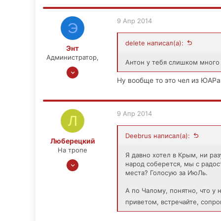
а
к
ц
9 Апр 2014
Э
и
и
delete написал(а):
:
Энт
Администратор,
Антон у тебя слишком много
20 Ноя 2006
Ну вообще то это чел из ЮАРа 
14,994
1,845
113
9 Апр 2014
Л
56
РУСЬ
Deebrus написал(а):
Люберецкий
На тропе
Я давно хотел в Крым, ни раз
14 Янв 2014
народ соберется, мы с радо
места? Голосую за ИюЛь.
158
16
А по Чалому, понятно, что у
0
приветом, встречайте, сопр
37