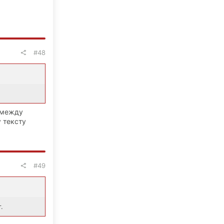
#48
т между
 тексту
#49
.