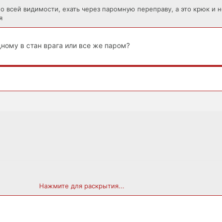
по всей видимости, ехать через паромную переправу, а это крюк и 
я
дному в стан врага или все же паром?
Нажмите для раскрытия...
дному в стан врага или все же паром?