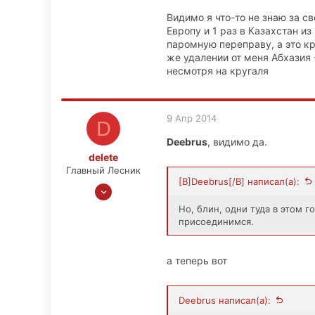
281
Видимо я что-то не знаю за с
60
Европу и 1 раз в Казахстан из
0
паромную переправу, а это кр
44
же удалении от меня Абхазия 
несмотря на кругаля
9 Апр 2014
D
Deebrus
, видимо да.
delete
Главный Лесник
[B]Deebrus[/B] написал(а):
25 Июн 2008
3,778
Но, блин, одни туда в этом 
706
присоединимся.
113
41
а теперь вот
iningizimu
Deebrus написал(а):