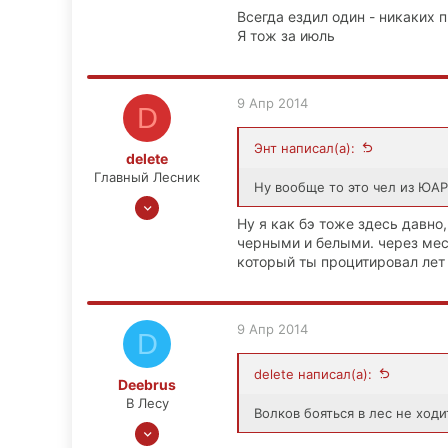
Люберцы
Всегда ездил один - никаких 
Я тож за июль
9 Апр 2014
D
Энт написал(а):
delete
Главный Лесник
Ну вообще то это чел из ЮАРа
25 Июн 2008
Ну я как бэ тоже здесь давно
3,778
черными и белыми. через мес
706
который ты процитировал лет
113
41
iningizimu
9 Апр 2014
D
delete написал(а):
Deebrus
В Лесу
Волков бояться в лес не ходи
5 Июн 2012