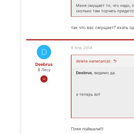
Меня смущает то, что надо, 
сколько там торчать придетс
так что вас смущает? ехать о
9 Апр 2014
D
delete написал(а):
Deebrus
В Лесу
Deebrus
, видимо да.
5 Июн 2012
281
60
а теперь вот
0
44
так что вас смущает? ехать о
Пляя поймали!!!