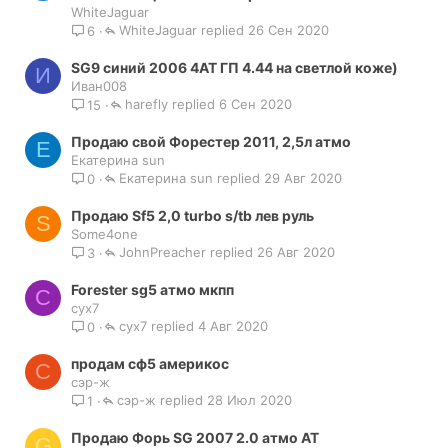
WhiteJaguar
WhiteJaguar
26 Сен 2020
6
SG9 синий 2006 4AT ГП 4.44 на светлой коже)
И
Иван008
harefly
6 Сен 2020
15
Продаю свой Форестер 2011, 2,5л атмо
Е
Екатерина sun
Екатерина sun
29 Авг 2020
0
Продаю Sf5 2,0 turbo s/tb лев руль
S
Some4one
JohnPreacher
26 Авг 2020
3
Forester sg5 атмо мкпп
С
сух7
сух7
4 Авг 2020
0
продам сф5 америкос
С
сэр-ж
сэр-ж
28 Июл 2020
1
Продаю Форь SG 2007 2.0 атмо AT
G