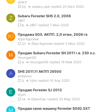
gVard
subaru_spb
20 Июл 2020
20
Subaru Forester SH5 2.0, 2008
Z
zIBiT
zIBiT
7 Июн 2020
8
Продажа SG5. АКПП. 2,0 атмо, 2006 гв
Ю
Юра Курский
Юра Курский
3 Июн 2020
37
Продаю Subaru Forester SH 2011 г.в. 230 л.с.
H
HounganDK
HounganDK
19 Май 2020
4
SH5 2011.11 АКПП 26500
A
andyloox
Vjick
10 Апр 2020
3
Продаю Forester SJ 2013
E
elysh
ЮричСан
20 Мар 2020
14
Продам свою машину Forester SG92.5XT
M