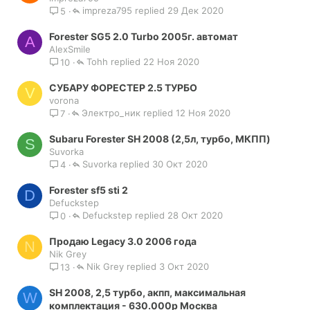
impreza795
29 Дек 2020
5
Forester SG5 2.0 Turbo 2005г. автомат
A
AlexSmile
Tohh
22 Ноя 2020
10
СУБАРУ ФОРЕСТЕР 2.5 ТУРБО
V
vorona
Электро_ник
12 Ноя 2020
7
Subaru Forester SH 2008 (2,5л, турбо, МКПП)
S
Suvorka
Suvorka
30 Окт 2020
4
Forester sf5 sti 2
D
Defuckstep
Defuckstep
28 Окт 2020
0
Продаю Legacy 3.0 2006 года
N
Nik Grey
Nik Grey
3 Окт 2020
13
SH 2008, 2,5 турбо, акпп, максимальная
W
комплектация - 630.000р Москва