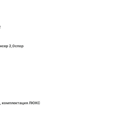
2
нсер 2,0спор
км, комплектация ЛЮКС