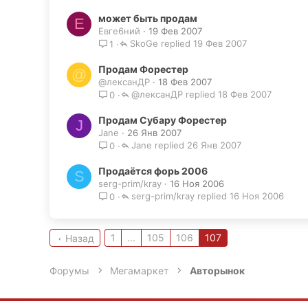
может быть продам
Е
Евге6ний
19 Фев 2007
SkoGe
19 Фев 2007
1
Продам Форестер
@
@лексанДР
18 Фев 2007
@лексанДР
18 Фев 2007
0
Продам Субару Форестер
J
Jane
26 Янв 2007
Jane
26 Янв 2007
0
Продаётся форь 2006
S
serg-prim/kray
16 Ноя 2006
serg-prim/kray
16 Ноя 2006
0
1
...
105
106
107
Назад
Форумы
Мегамаркет
Авторынок