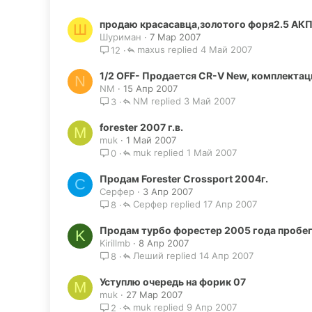
продаю красасавца,золотого форя2.5 АК
Ш
Шуриман
7 Мар 2007
maxus
4 Май 2007
12
1/2 OFF- Продается CR-V New, комплектаци
N
NM
15 Апр 2007
NM
3 Май 2007
3
forester 2007 г.в.
M
muk
1 Май 2007
muk
1 Май 2007
0
Продам Forester Crossport 2004г.
С
Серфер
3 Апр 2007
Серфер
17 Апр 2007
8
Продам турбо форестер 2005 года пробе
K
Kirillmb
8 Апр 2007
Леший
14 Апр 2007
8
Уступлю очередь на форик 07
M
muk
27 Мар 2007
muk
9 Апр 2007
2