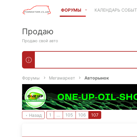
ФОРУМЫ
КАЛЕНДАРЬ СОБЫ
Продаю
Продаю свой авто
Форумы
Мегамаркет
Авторынок
1
...
105
106
107
Назад