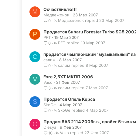
Осчастливлю!!!
М
Медвежонок
23 Мар 2007
Медвежонок
23 Мар 2007
0
Продается Subaru Forester Turbo SG5 200
P
PFT
19 Мар 2007
PFT
19 Мар 2007
0
продается чемпионский "музыкальный" ла
С
салим
8 Мар 2007
салим
8 Мар 2007
0
Fore 2,5XT МКПП 2006
V
Vaso
21 Фев 2007
салим
7 Мар 2007
3
Продается Опель Корса
S
SkoGe
4 Мар 2007
SkoGe
4 Мар 2007
0
Продам ВАЗ 2114 2006г.в., пробег 5тыс.
O
Olesya
9 Фев 2007
Vaso
22 Фев 2007
10