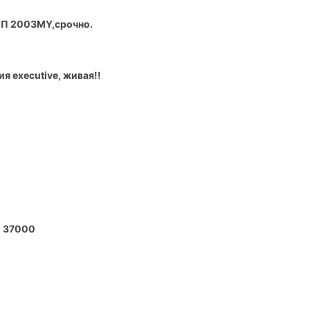
ПП 2003MY,срочно.
я executive, живая!!
г 37000