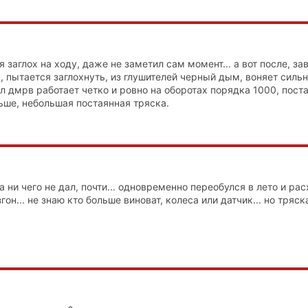
я заглох на ходу, даже не заметил сам момент... а вот после, з
 пытается заглохнуть, из глушителей черный дым, воняет сильн
л дмрв работает четко и ровно на оборотах порядка 1000, пост
ьше, небольшая постаянная тряска.
 ни чего не дал, почти... одновременно переобулся в лето и ра
он... не знаю кто больше виноват, колеса или датчик... но тряск