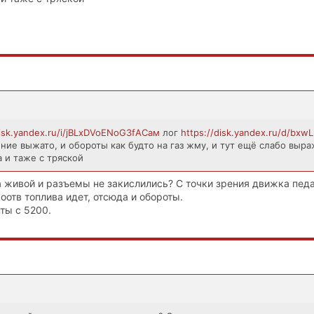
disk.yandex.ru/i/jBLxDVoENoG3fAСам
лог
https://disk.yandex.ru/d/bxwL
ние выжато, и обороты как будто на газ жму, и тут ещё слабо выра
 и таже с тряской
а живой и разъемы не закислились? С точки зрения движка пед
оотв топлива идет, отсюда и обороты.
ты с 5200.