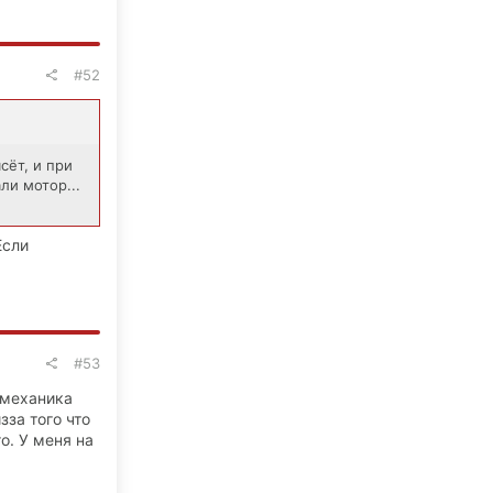
#52
сёт, и при
ли мотор...
Если
#53
 механика
зза того что
о. У меня на