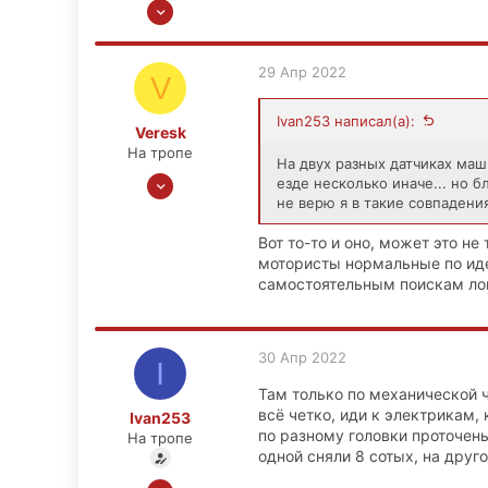
12 Мар 2022
43
0
29 Апр 2022
V
6
39
Ivan253 написал(а):
Veresk
На тропе
На двух разных датчиках маш
6 Апр 2021
езде несколько иначе... но 
не верю я в такие совпадения
68
5
Вот то-то и оно, может это не
18
мотористы нормальные по иде
самостоятельным поискам логи
30 Апр 2022
I
Там только по механической ч
всё четко, иди к электрикам, 
Ivan253
по разному головки проточены
На тропе
одной сняли 8 сотых, на друго
12 Мар 2022