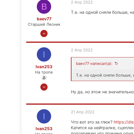
2 Апр 2022
6
B
39
Т.е. на одной сняли больше, 
baev77
Старший Лесник
22 Окт 2012
2,131
235
2 Апр 2022
I
63
Самара
baev77 написал(а):
Ivan253
На тропе
Т.е. на одной сняли больше,
12 Мар 2022
Ну да, но этож не значительн
43
0
6
21 Апр 2022
I
39
Что вот это за глюк?
https://d
Катится на нейтралке, сцепле
Ivan253
подозреваю что причина одна 