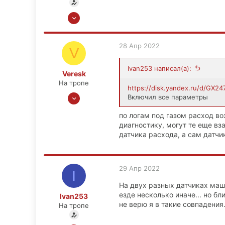
12 Мар 2022
43
0
28 Апр 2022
V
6
39
Ivan253 написал(а):
Veresk
На тропе
https://disk.yandex.ru/d/GX2
6 Апр 2021
Включил все параметры
68
по логам под газом расход во
5
диагностику, могут те еще вз
18
датчика расхода, а сам датчик
29 Апр 2022
I
На двух разных датчиках маши
езде несколько иначе... но б
Ivan253
не верю я в такие совпадения.
На тропе