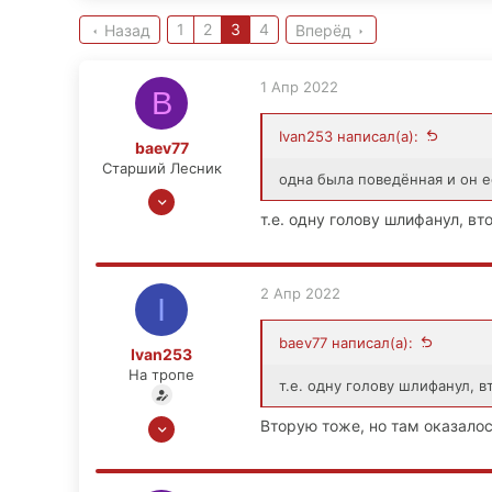
1
2
3
4
Назад
Вперёд
1 Апр 2022
B
Ivan253 написал(а):
baev77
Старший Лесник
одна была поведённая и он е
22 Окт 2012
т.е. одну голову шлифанул, вт
2,131
235
63
2 Апр 2022
I
Самара
baev77 написал(а):
Ivan253
На тропе
т.е. одну голову шлифанул, в
12 Мар 2022
Вторую тоже, но там оказалос
43
0