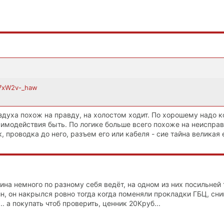
47xW2v-_haw
здуха похож на правду, на холостом ходит. По хорошему надо к
аимодействия быть. По логике больше всего похоже на неиспра
, проводка до него, разъем его или кабеля - сие тайна великая 
на немного по разному себя ведёт, на одном из них посильней 
лин, он накрылся ровно тогда когда поменяли прокладки ГБЦ, сни
.. а покупать чтоб проверить, ценник 20Круб...