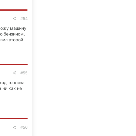
#54
авожу машину
о бензином,
авил аторой
#55
сход топлива
а ни как не
#56