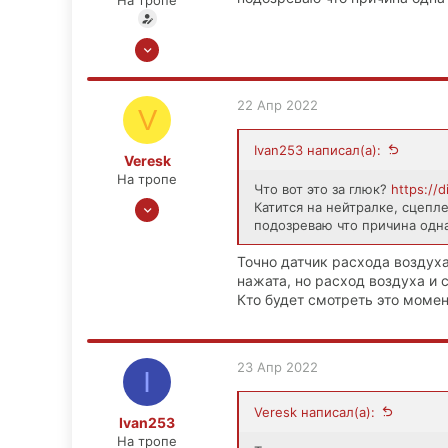
На тропе
12 Мар 2022
43
0
22 Апр 2022
V
6
39
Ivan253 написал(а):
Veresk
На тропе
Что вот это за глюк?
https://
6 Апр 2021
Катится на нейтралке, сцепле
подозреваю что причина одна
68
5
Точно датчик расхода воздух
18
нажата, но расход воздуха и с
Кто будет смотреть это момен
23 Апр 2022
I
Veresk написал(а):
Ivan253
На тропе