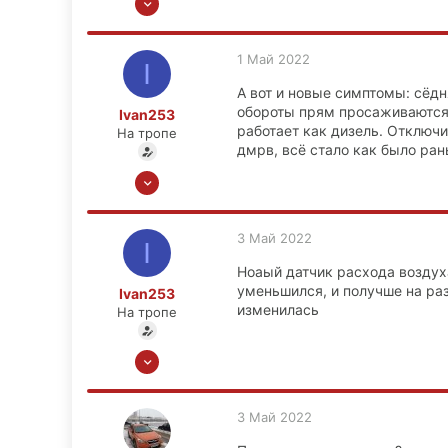
43
0
1 Май 2022
I
6
А вот и новые симптомы: сёдн
39
обороты прям просаживаются,
Ivan253
работает как дизель. Отключи
На тропе
дмрв, всё стало как было ран
12 Мар 2022
43
0
3 Май 2022
I
6
Ноаый датчик расхода воздуха
39
уменьшился, и получше на разг
Ivan253
изменилась
На тропе
12 Мар 2022
43
0
3 Май 2022
6