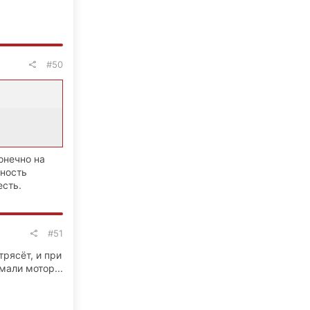
#50
онечно на
вность
есть.
#51
трясёт, и при
мали мотор...