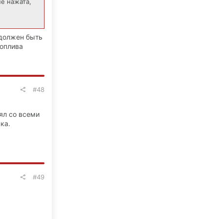
не нажата,
л должен быть
топлива
#48
оял со всеми
ка.
#49