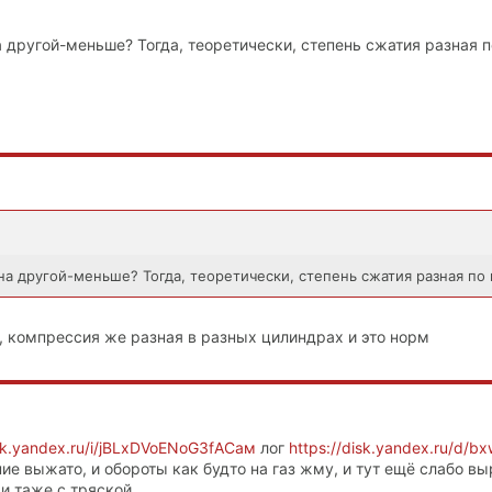
на другой-меньше? Тогда, теоретически, степень сжатия разная 
 на другой-меньше? Тогда, теоретически, степень сжатия разная по
о, компрессия же разная в разных цилиндрах и это норм
isk.yandex.ru/i/jBLxDVoENoG3fAСам
лог
https://disk.yandex.ru/d/bx
ние выжато, и обороты как будто на газ жму, и тут ещё слабо вы
и таже с тряской