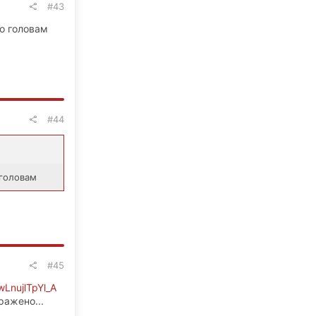
#43
по головам
#44
 головам
#45
wLnujlTpYl_A
ражено...