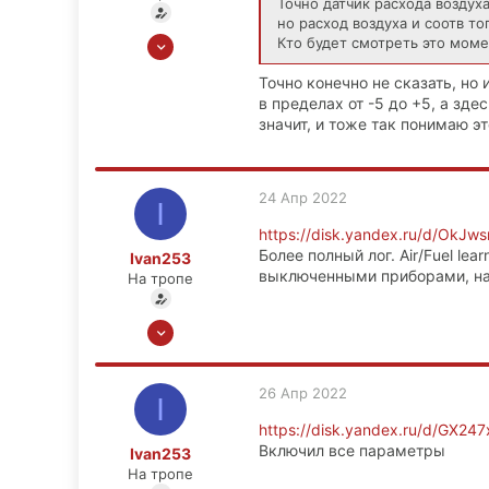
Точно датчик расхода воздух
но расход воздуха и соотв то
12 Мар 2022
Кто будет смотреть это моме
43
Точно конечно не сказать, но 
0
в пределах от -5 до +5, а зде
6
значит, и тоже так понимаю эт
39
24 Апр 2022
I
https://disk.yandex.ru/d/Ok
Более полный лог. Air/Fuel le
Ivan253
выключенными приборами, на 
На тропе
12 Мар 2022
43
0
26 Апр 2022
I
6
https://disk.yandex.ru/d/GX2
39
Включил все параметры
Ivan253
На тропе