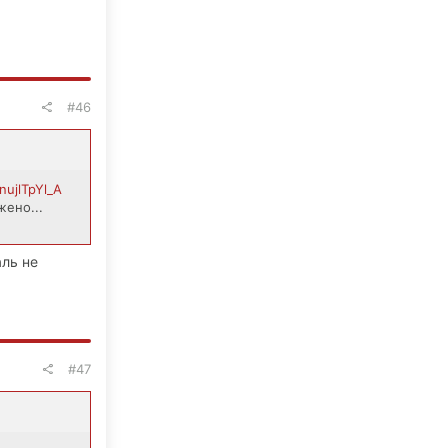
#46
nujlTpYl_A
жено...
аль не
#47