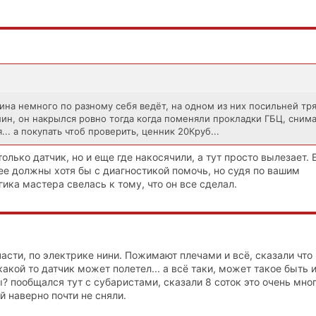
ина немного по разному себя ведёт, на одном из них посильней тря
блин, он накрылся ровно тогда когда поменяли прокладки ГБЦ, снима
... а покупать чтоб проверить, ценник 20Круб...
 только датчик, но и еще где накосячили, а тут просто вылезает. 
е должны хотя бы с диагностикой помочь, но судя по вашим
ка мастера свелась к тому, что он все сделал.
асти, по электрике нини. Пожимают плечами и всё, сказали что
какой то датчик может полетел... а всё таки, может такое быть и
? пообщался тут с субаристами, сказали 8 соток это очень мног
й наверно почти не сняли.