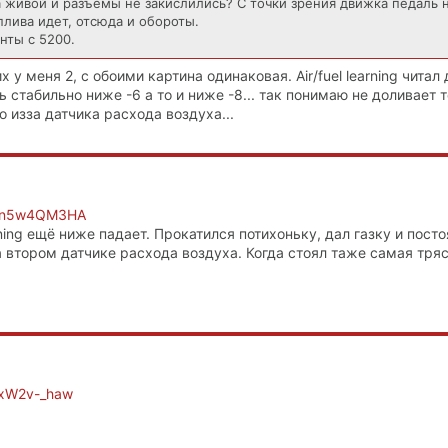
а живой и разъемы не закислились? С точки зрения движка педаль 
плива идет, отсюда и обороты.
нты с 5200.
их у меня 2, с обоими картина одинаковая. Air/fuel learning чита
сь стабильно ниже -6 а то и ниже -8... так понимаю не доливает 
о изза датчика расхода воздуха...
Jwsn5w4QM3HA
arning ещё ниже падает. Прокатился потихоньку, дал газку и пост
втором датчике расхода воздуха. Когда стоял таже самая тряс
47xW2v-_haw