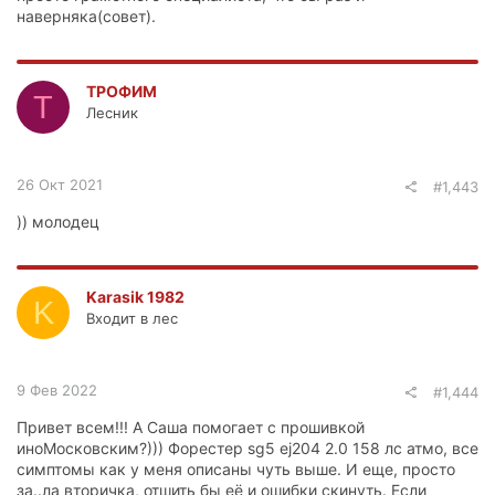
наверняка(совет).
ТРОФИМ
Т
Лесник
26 Окт 2021
#1,443
)) молодец
Karasik 1982
K
Входит в лес
9 Фев 2022
#1,444
Привет всем!!! А Саша помогает с прошивкой
иноМосковским?))) Форестер sg5 ej204 2.0 158 лс атмо, все
симптомы как у меня описаны чуть выше. И еще, просто
за..ла вторичка, отшить бы её и ошибки скинуть. Если