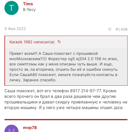
Tims
T
В Лесу
9 Фев 2022
#1,448
Karasik 1982 написал(а):
Привет всем!!! А Саша помогает с прошивкой
иноМосковским?))) Форестер sg5 ej204 2.0 158 лс атмо,
все симптомы как у меня описаны чуть выше. И еще,
просто за..ла вторичка, отшить бы её и ошибки скинуть.
Если СашаА80 поможет, киньте пожалуйста контакты в
личку. Заранее спасибо.
Саша поможет, вот его телефон 8917 214-97-77. Кроме
всего прочего он брал в два раза дешевле чем другие
прошивальщики и давал скидку привязанную к человеку на
вторую машину. Я у него уже четыре машины отшил.:jaza:
mvp78
M