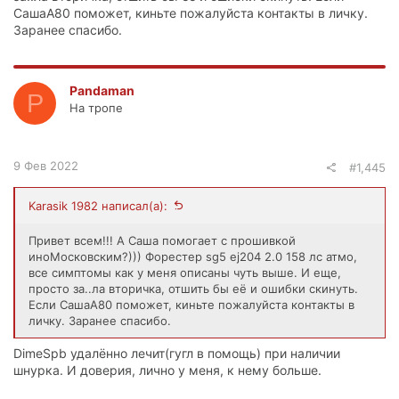
СашаА80 поможет, киньте пожалуйста контакты в личку.
Заранее спасибо.
Pandaman
P
На тропе
9 Фев 2022
#1,445
Karasik 1982 написал(а):
Привет всем!!! А Саша помогает с прошивкой
иноМосковским?))) Форестер sg5 ej204 2.0 158 лс атмо,
все симптомы как у меня описаны чуть выше. И еще,
просто за..ла вторичка, отшить бы её и ошибки скинуть.
Если СашаА80 поможет, киньте пожалуйста контакты в
личку. Заранее спасибо.
DimeSpb удалённо лечит(гугл в помощь) при наличии
шнурка. И доверия, лично у меня, к нему больше.