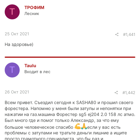
ТРОФИМ
Т
Лесник
25 Окт 2021
#1,441
На здоровье)
Taulu
T
Входит в лес
26 Окт 2021
#1,442
Всем привет. Съездил сегодня к SASHA80 и прошил своего
форестера. Напомню у меня были затупы и непонятки при
нажатии на газ.машина Форестер sg5 ej204 2.0 158 лс атмо.
Был много где и помог только Александр, за что ему
большое человеческое спасибо
если у вас есть
проблемы с затупами не тратьте деньги лишние а ищите
просто грамотного специалиста, что бы раз и