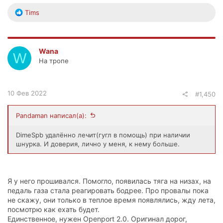
Р
Tims
е
а
к
ц
Wana
W
и
На тропе
и
:
10 Фев 2022
#1,450
Pandaman написал(а):
DimeSpb удалённо лечит(гугл в помощь) при наличии
шнурка. И доверия, лично у меня, к нему больше.
Я у него прошивался. Помогло, появилась тяга на низах, на
педаль газа стала реагировать бодрее. Про провалы пока
не скажу, они только в теплое время появлялись, жду лета,
посмотрю как ехать будет.
Единственное, нужен Openport 2.0. Оригинал дорог,