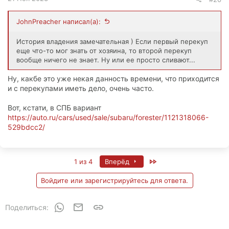
JohnPreacher написал(а):
История владения замечательная ) Если первый перекуп
еще что-то мог знать от хозяина, то второй перекуп
вообще ничего не знает. Ну или ее просто сливают...
Ну, какбе это уже некая данность времени, что приходится
и с перекупами иметь дело, очень часто.
Вот, кстати, в СПБ вариант
https://auto.ru/cars/used/sale/subaru/forester/1121318066-
529bdcc2/
Last
1 из 4
Вперёд
Войдите или зарегистрируйтесь для ответа.
WhatsApp
Электронная почта
Ссылка
Поделиться: