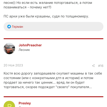
песне)) Но если есть желание поторговаться, а потом
позаниматься - почему нет?)
ПС арки уже были крашены, судя по толщиномеру.
Р
Герман
е
а
к
ц
JohnPreacher
и
Лесник
и
:
20 Ноя 2023
#16
Костя всю дорогу заподешевле скупает машины в так себе
состоянии (или с конкретными дтп в истории) и потом
продает за ничего так ценник... вряд ли он будет
торговаться, скорее подождет "своего" покупателя...
Presley
P