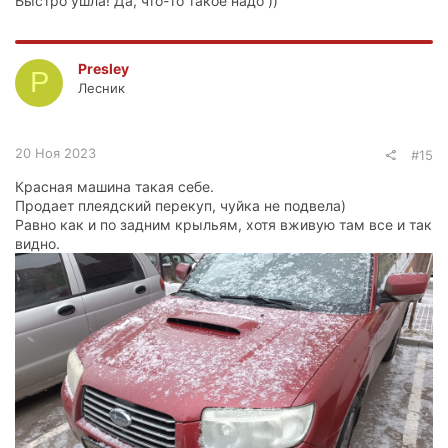
Быстро ушла! Да, что-то такое надо ))
Presley
P
Лесник
20 Ноя 2023
#15
Красная машина такая себе.
Продает плеядский перекуп, чуйка не подвела)
Равно как и по задним крыльям, хотя вживую там все и так
видно.