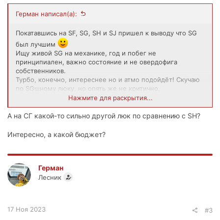
Герман написал(а):
Покатавшись на SF, SG, SH и SJ пришел к выводу что SG
был лучшим
Ищу живой SG на механике, год и побег не
принципиален, важно состояние и не овердофига
собственников.
Турбо, конечно, интереснее но и атмо подойдёт! Скучаю
по SGшному люку, но опять же не критично.
В пределах страны готов подъехать за интересным
Нажмите для раскрытия...
вариантом, база в Новосибирске сейчас.
А на СГ какой-то сильно другой люк по сравнению с SH?
Интересно, а какой бюджет?
Герман
Лесник
17 Ноя 2023
#3