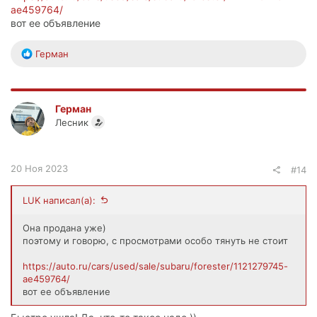
ae459764/
вот ее объявление
Р
Герман
е
а
к
ц
Герман
и
Лесник
и
:
20 Ноя 2023
#14
LUK написал(а):
Она продана уже)
поэтому и говорю, с просмотрами особо тянуть не стоит
https://auto.ru/cars/used/sale/subaru/forester/1121279745-
ae459764/
вот ее объявление