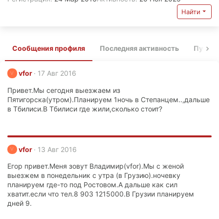
Найти
Сообщения профиля
Последняя активность
Публи
vfor
17 Авг 2016
V
Привет.Мы сегодня выезжаем из
Пятигорска(утром).Планируем 1ночь в Степанцем..,дальше
в Тбилиси.В Тбилиси где жили,сколько стоит?
vfor
13 Авг 2016
V
Егор привет.Меня зовут Владимир(vfor).Мы с женой
выезжем в понедельник с утра (в Грузию).ночевку
планируем где-то под Ростовом.А дальше как сил
хватит.если что тел.8 903 1215000.В Грузии планируем
дней 9.