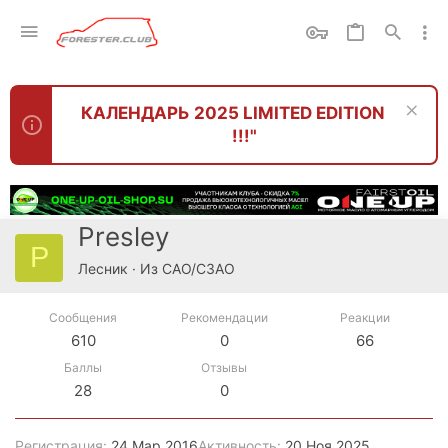
КАЛЕНДАРЬ 2025 LIMITED EDITION
!!!"
Presley
P
Лесник
·
Из
САО/СЗАО
Сообщения
Рекомендации
Реакции
610
0
66
Баллы
Отзывы
28
0
Регистрация
24 Мар 2016
Активность
20 Ноя 2025