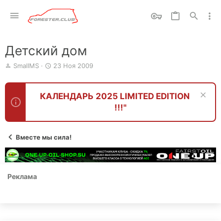
Детский дом
А
Д
SmallMS
23 Ноя 2009
в
а
т
т
о
а
КАЛЕНДАРЬ 2025 LIMITED EDITION
р
н
!!!"
т
а
е
ч
м
а
ы
л
Вместе мы сила!
а
Реклама