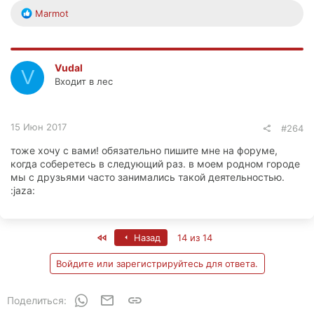
Р
Marmot
е
а
к
ц
Vudal
V
и
Входит в лес
и
:
15 Июн 2017
#264
тоже хочу с вами! обязательно пишите мне на форуме,
когда соберетесь в следующий раз. в моем родном городе
мы с друзьями часто занимались такой деятельностью.
:jaza:
First
Назад
14 из 14
Войдите или зарегистрируйтесь для ответа.
WhatsApp
Электронная почта
Ссылка
Поделиться: