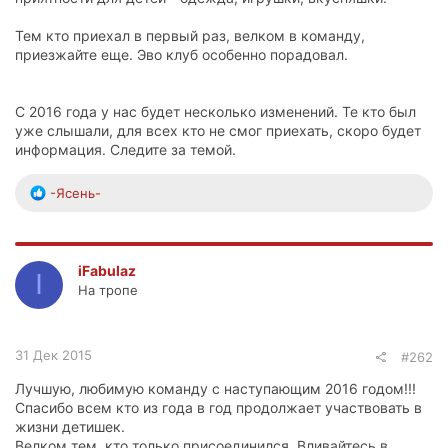
Тем кто приехал в первый раз, велком в команду,
приезжайте еще. Эво клуб особенно порадовал.
С 2016 года у нас будет несколько изменений. Те кто был
уже слышали, для всех кто не смог приехать, скоро будет
информация. Следите за темой.
Р
-Ясень-
е
а
к
ц
iFabulaz
I
и
На тропе
и
:
31 Дек 2015
#262
Лучшую, любимую команду с наступающим 2016 годом!!!
Спасибо всем кто из года в год продолжает участвовать в
жизни детишек.
Велком тем, кто только присоединился. Вливайтесь в