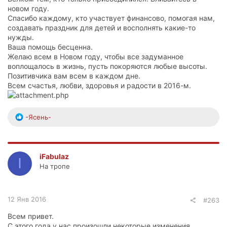
новом году.
Спасибо каждому, кто участвует финансово, помогая нам,
создавать праздник для детей и восполнять какие-то
нужды.
Ваша помощь бесценна.
Желаю всем в Новом году, чтобы все задуманное
воплощалось в жизнь, пусть покоряются любые высоты.
Позитивчика вам всем в каждом дне.
Всем счастья, любви, здоровья и радости в 2016-м.
Р
-Ясень-
е
а
к
ц
iFabulaz
I
и
На тропе
и
:
12 Янв 2016
#263
Всем привет.
С этого года у нас произошли некоторые изменения.