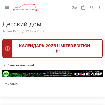
Детский дом
А
Д
SmallMS
23 Ноя 2009
в
а
т
т
о
а
КАЛЕНДАРЬ 2025 LIMITED EDITION
р
н
!!!"
т
а
е
ч
м
а
ы
л
Вместе мы сила!
а
Реклама