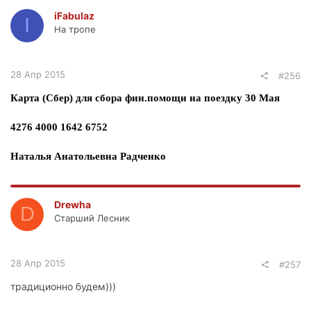
iFabulaz
I
На тропе
28 Апр 2015
#256
Карта (Сбер) для сбора фин.помощи на поездку 30 Мая
4276 4000 1642 6752
Наталья Анатольевна Радченко
Drewha
D
Старший Лесник
28 Апр 2015
#257
традиционно будем)))