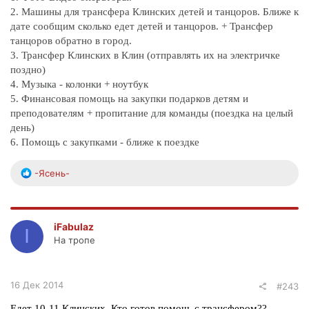
2. Машины для трансфера Клинских детей и танцоров. Ближе к
дате сообщим сколько едет детей и танцоров. + Трансфер
танцоров обратно в город.
3. Трансфер Клинских в Клин (отправлять их на электричке
поздно)
4. Музыка - колонки + ноутбук
5. Финансовая помощь на закупки подарков детям и
преподователям + пропитание для команды (поездка на целый
день)
6. Помощь с закупками - ближе к поездке
Р
-Ясень-
е
а
к
ц
iFabulaz
I
и
На тропе
и
:
16 Дек 2014
#243
Едет 10-11 Клинских. Кто готов помочь с трансфером??