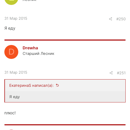
31 Мар 2015
#250
Я еду
Drewha
D
Старший Лесник
31 Мар 2015
#251
ЕкатеринаS написал(а):
Я еду
плюс!