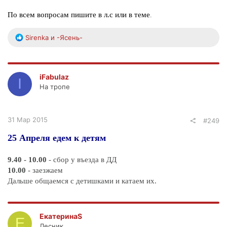
По всем вопросам пишите в л.с или в теме
.
Р
Sirenka
и
-Ясень-
е
а
к
ц
iFabulaz
I
и
На тропе
и
:
31 Мар 2015
#249
25 Апреля едем к детям
9.40 - 10.00
- сбор у въезда в ДД
10.00
- заезжаем
Дальше общаемся с детишками и катаем их.
ЕкатеринаS
Е
Лесник