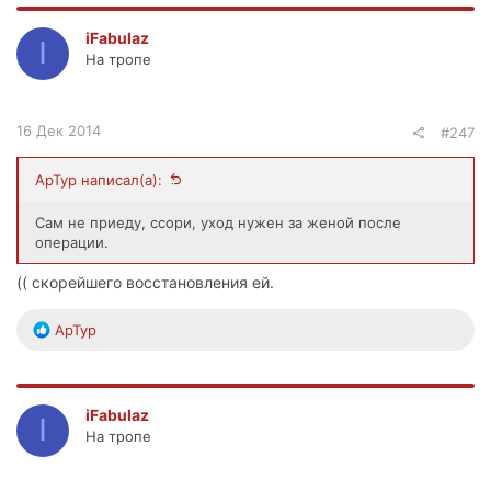
iFabulaz
I
На тропе
16 Дек 2014
#247
ApTyp написал(а):
Сам не приеду, ссори, уход нужен за женой после
операции.
(( скорейшего восстановления ей.
Р
ApTyp
е
а
к
ц
iFabulaz
I
и
На тропе
и
: