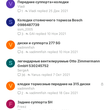
Передние суппорта+колодки
ы
V
Vladi
т
Vladi
25 Дек 2021
1
а
Колодки стояночного тормоза Bosch
S
0986487739
ssm_2005
GAI
10 Ноя 2021
3
диски и суппорта 277 SG
V
vadimmfish
vadimmfish
10 Ноя 2021
6
легендарные вентилируемые Otto Zimmermann
S
GmbH 530245752
SergeA
Yanus
7 Окт 2021
36
З
клодки тормозные передние на 315 диски
V
а
vadimmfish
vadimmfish
к
18 Сен 2021
2
р
Задние суппорта SH
ы
F
Freez
т