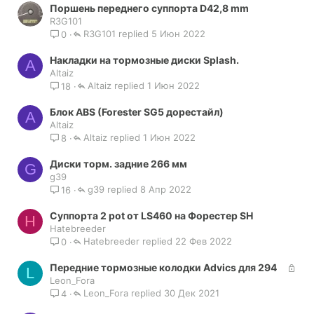
Поршень переднего суппорта D42,8 mm
R3G101
R3G101
5 Июн 2022
0
Накладки на тормозные диски Splash.
A
Altaiz
Altaiz
1 Июн 2022
18
Блок ABS (Forester SG5 дорестайл)
A
Altaiz
Altaiz
1 Июн 2022
8
Диски торм. задние 266 мм
G
g39
g39
8 Апр 2022
16
Суппорта 2 pot от LS460 на Форестер SH
H
Hatebreeder
Hatebreeder
22 Фев 2022
0
З
Передние тормозные колодки Advics для 294
L
а
Leon_Fora
Leon_Fora
к
30 Дек 2021
4
р