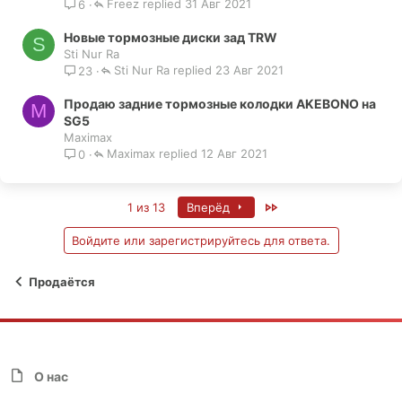
Freez
31 Авг 2021
6
а
Новые тормозные диски зад TRW
S
Sti Nur Ra
Sti Nur Ra
23 Авг 2021
23
Продаю задние тормозные колодки AKEBONO на
M
SG5
Maximax
Maximax
12 Авг 2021
0
Last
1 из 13
Вперёд
Войдите или зарегистрируйтесь для ответа.
Продаётся
О нас