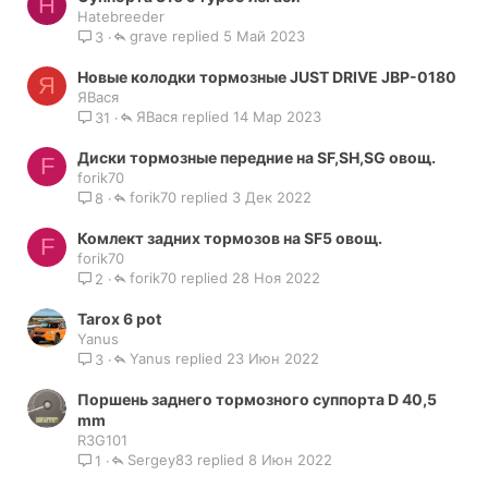
H
Hatebreeder
grave
5 Май 2023
3
Новые колодки тормозные JUST DRIVE JBP-0180
Я
ЯВася
ЯВася
14 Мар 2023
31
Диски тормозные передние на SF,SH,SG овощ.
F
forik70
forik70
3 Дек 2022
8
Комлект задних тормозов на SF5 овощ.
F
forik70
forik70
28 Ноя 2022
2
Tarox 6 pot
Yanus
Yanus
23 Июн 2022
3
Поршень заднего тормозного суппорта D 40,5
mm
R3G101
Sergey83
8 Июн 2022
1