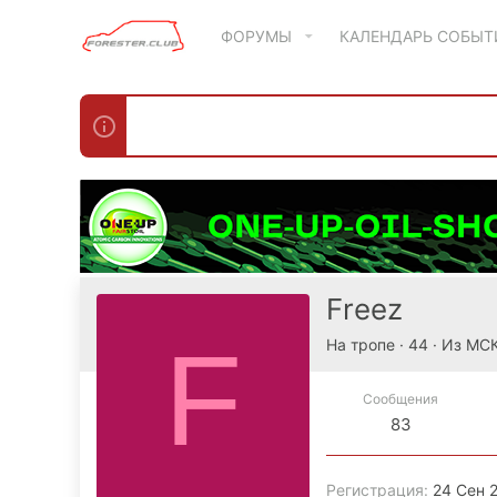
ФОРУМЫ
КАЛЕНДАРЬ СОБЫ
Freez
F
На тропе
·
44
·
Из
МС
Сообщения
83
Регистрация
24 Сен 