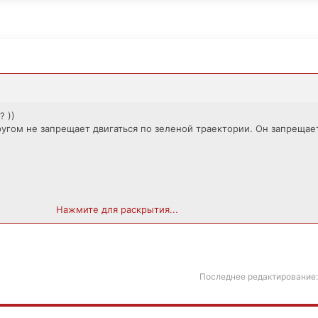
 ))
угом не запрещает двигаться по зеленой траектории. Он запрещает
 Это тоже кирпич? Но и он не запрещает двигаться по зеленой траек
Нажмите для раскрытия...
зберешься. На суде вам надо доказать (фото, справку из "метеобюро
огодных условий видно не было. А по знакам вы ничего не нарушили.
Последнее редактирование