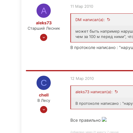
11 Мар 2010
A
DM написал(а):
aleks73
Старший Лесник
может быть например наруше
26 Апр 2008
чем за 100 м перед ними", что
1,610
В протоколе написано : "наруше
104
63
Димитровград
12 Мар 2010
C
aleks73 написал(а):
chell
В Лесу
В протоколе написано : "наруш
5 Авг 2008
315
Все правильно
3
0
Добавлено через 21 минуту 7 секунд