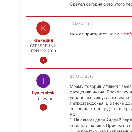
москва <-> сибирь
Сделал сегодня фото этого п
15 Мар 2010
K
может пригодится кому
http:
krokoдил
СЕРЕБРЯНЫЙ
ПРИЗЁР 2010
13 Июн 2008
882
25
25 Мар 2010
I
28
Моему товарищу "шьют" выезд
Москва
рассудили иначе. Поскольку н
Ilya-troitsk
управляя вышеуказанным т.с. 
На тропе
Петрозаводская. В районе до
2 Авг 2008
выезд на сторону дороги, пре
174
РФ.
17
1. На самом деле Андрей перес
поворота налево. Причем на сх
0
2. Не понятно, что инкременир