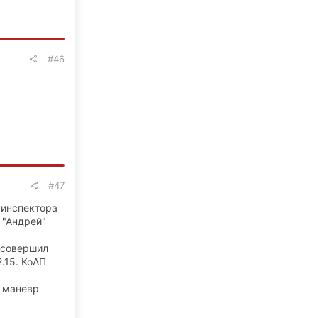
#46
#47
 инспектора
 "Андрей"
 совершил
.15. КоАП
л маневр