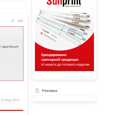
#41
 двигаться
тории... ))
" на тот
..
Реклама
:
12 Мар 2010