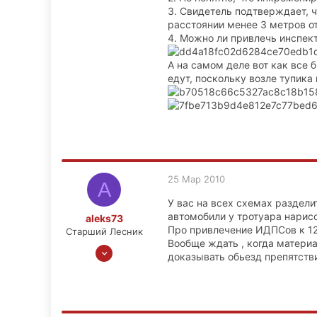
3. Свидетель подтверждает, 
расстоянии менее 3 метров о
4. Можно ли привлечь инспект
А на самом деле вот как все б
едут, поскольку возле тупика 
25 Мар 2010
A
У вас на всех схемах раздел
автомобили у тротуара нарис
aleks73
Про привлечение ИДПСов к 12.
Старший Лесник
Вообще ждать , когда материа
26 Апр 2008
доказывать обьезд препятстви
1,610
104
63