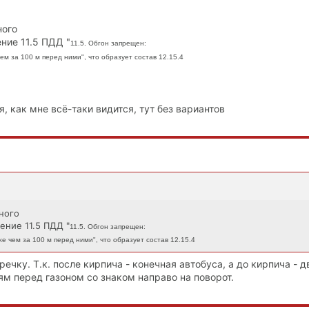
ного
ние 11.5 ПДД "
11.5. Обгон запрещен:
м за 100 м перед ними", что образует состав 12.15.4
я, как мне всё-таки видится, тут без вариантов
ного
ние 11.5 ПДД "
11.5. Обгон запрещен:
 чем за 100 м перед ними", что образует состав 12.15.4
речку. Т.к. после кирпича - конечная автобуса, а до кирпича - 
м перед газоном со знаком направо на поворот.