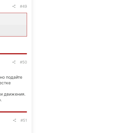
#49
#50
ьно подайте
естке
ти движения.
.
#51