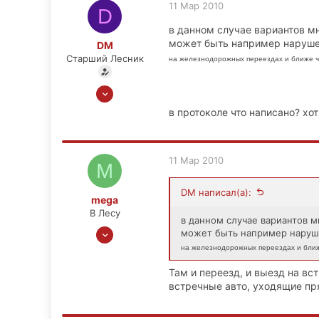
11 Мар 2010
D
в данном случае вариантов м
может быть например наруше
DM
Старший Лесник
на железнодорожных переездах и ближе че
18 Сен 2006
1,941
в протоколе что написано? хот
389
83
Москва, маршала Жукова
11 Мар 2010
M
DM написал(а):
mega
В Лесу
в данном случае вариантов м
3 Сен 2008
может быть например наруше
424
на железнодорожных переездах и ближе
26
Там и переезд, и выезд на вст
28
встречные авто, уходящие пря
49
Москва