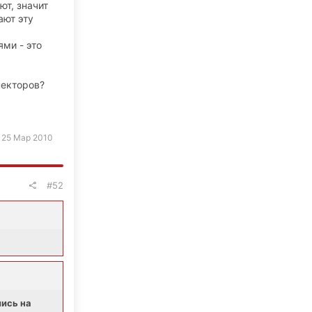
ют, значит
ают эту
ями - это
пекторов?
:
25 Мар 2010
#52
лись на