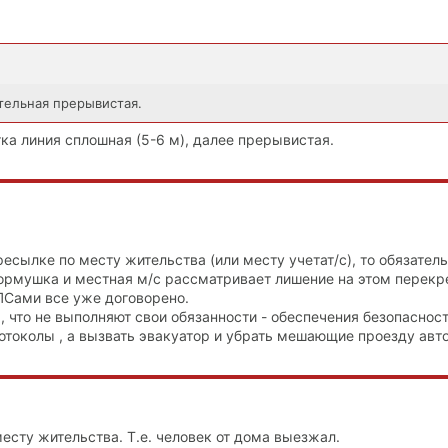
ительная прерывистая.
ка линия сплошная (5-6 м), далее прерывистая.
ресылке по месту жительства (или месту учетат/с), то обязател
 кормушка и местная м/с рассматривает лишение на этом перекр
ПСами все уже договорено.
 что не выполняют свои обязанности - обеспечения безопаснос
отоколы , а вызвать эвакуатор и убрать мешающие проезду авто
месту жительства. Т.е. человек от дома выезжал.