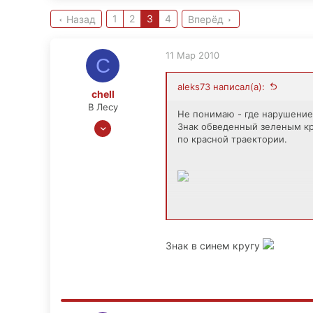
1
2
3
4
Назад
Вперёд
11 Мар 2010
C
aleks73 написал(а):
chell
В Лесу
Не понимаю - где нарушение?
5 Авг 2008
Знак обведенный зеленым кр
по красной траектории.
315
3
0
москва <-> сибирь
Есть еще знак в синем круге.
Вообщем, без разметки не ра
день) , что разметку из-за п
Знак в синем кругу