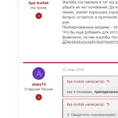
Жалоба составлена в тот же д
Ilya-troitsk
убрать их нет оснований. Да 
На тропе
линию, значит кормушка хоро
2 Авг 2008
Вопрос остается: в протоколе
174
раз.
17
Припаркованные машины - это
Что бы еще добавить для отс
0
Возможно, на них жалобы пос
25 Мар 2010
A
Ilya-troitsk написал(а):
aleks73
Старший Лесник
как я понимаю,
припаркован
26 Апр 2008
1,610
Ilya-troitsk написал(а):
104
3. Свидетель подтверждает,
63