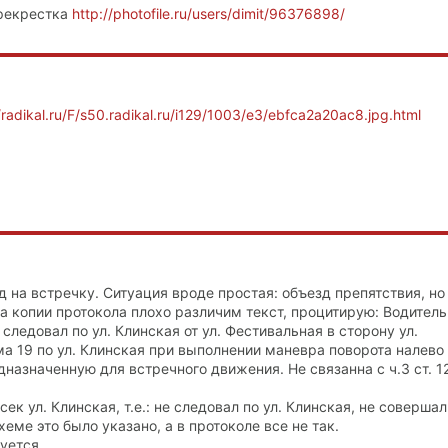
ерекрестка
http://photofile.ru/users/dimit/96376898/
//radikal.ru/F/s50.radikal.ru/i129/1003/e3/ebfca2a20ac8.jpg.html
 на встречку. Ситуация вроде простая: объезд препятствия, но
а копии протокола плохо различим текст, процитирую: Водитель
следовал по ул. Клинская от ул. Фестивальная в сторону ул.
ма 19 по ул. Клинская при выполнении маневра поворота налево
дназначенную для встречного движения. Не связанна с ч.3 ст. 12
ек ул. Клинская, т.е.: не следовал по ул. Клинская, не соверша
еме это было указано, а в протоколе все не так.
уется.