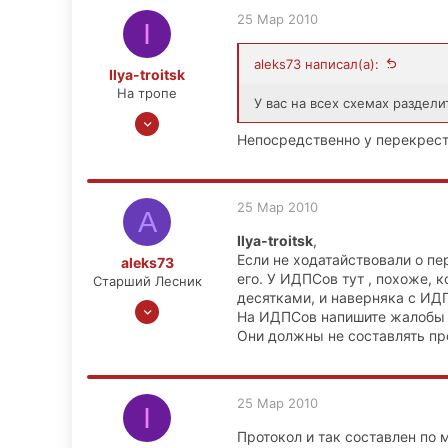
Димитровград
25 Мар 2010
I
aleks73 написал(а):
Ilya-troitsk
На тропе
У вас на всех схемах раздел
2 Авг 2008
Непосредственно у перекрест
174
17
0
25 Мар 2010
A
Ilya-troitsk
,
Если не ходатайствовали о пе
aleks73
его. У ИДПСов тут , похоже,
Старший Лесник
десятками, и наверняка с ИД
26 Апр 2008
На ИДПСов напишите жалобы ,
1,610
Они должны не составлять пр
104
63
25 Мар 2010
Димитровград
I
Протокол и так составлен по 