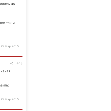
ились на
все так и
:
25 Мар 2010
#48
 какая,
вить) ,
:
25 Мар 2010