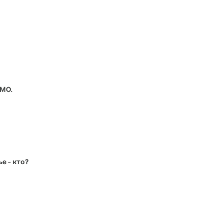
 МО.
е - кто?