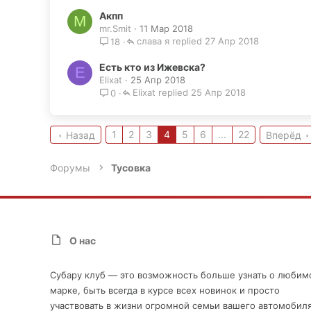
Акпп
M
mr.Smit
11 Мар 2018
слава я
27 Апр 2018
18
Есть кто из Ижевска?
E
Elixat
25 Апр 2018
Elixat
25 Апр 2018
0
1
2
3
4
5
6
...
22
Назад
Вперёд
Форумы
Тусовка
О нас
Субару клуб — это возможность больше узнать о любим
марке, быть всегда в курсе всех новинок и просто
участвовать в жизни огромной семьи вашего автомобиля