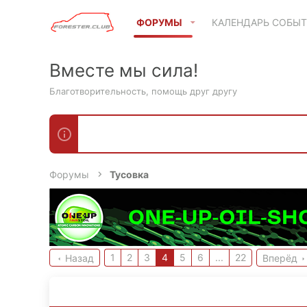
ФОРУМЫ
КАЛЕНДАРЬ СОБЫ
Вместе мы сила!
Благотворительность, помощь друг другу
Форумы
Тусовка
1
2
3
4
5
6
...
22
Назад
Вперёд