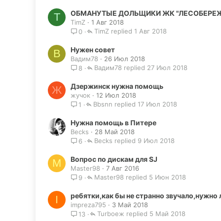
ОБМАНУТЫЕ ДОЛЬЩИКИ ЖК "ЛЕСОБЕРЕ
T
TimZ
1 Авг 2018
TimZ
1 Авг 2018
0
Нужен совет
В
Вадим78
26 Июл 2018
Вадим78
27 Июл 2018
8
Дзержинск нужна помощь
Ж
жучок
12 Июл 2018
Bbsnn
17 Июл 2018
1
Нужна помощь в Питере
Becks
28 Май 2018
Becks
9 Июл 2018
6
Вопрос по дискам для SJ
M
Master98
7 Авг 2016
Master98
5 Июн 2018
9
ребятки,как бы не странно звучало,нужно
I
impreza795
3 Май 2018
Turboеж
5 Май 2018
13