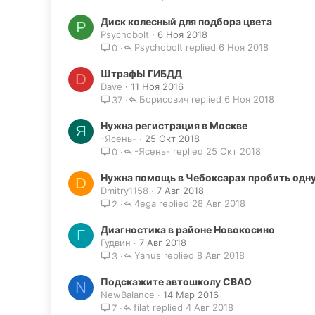
Диск колесный для подбора цвета
P
Psychobolt
6 Ноя 2018
Psychobolt
6 Ноя 2018
0
ШтрафЫ ГИБДД
D
Dave
11 Ноя 2016
Борисович
6 Ноя 2018
37
Нужна регистрация в Москве
Я
-Ясень-
25 Окт 2018
-Ясень-
25 Окт 2018
0
Нужна помощь в Чебоксарах пробить одн
D
Dmitry1158
7 Авг 2018
4ega
28 Авг 2018
2
Диагностика в районе Новокосино
Г
Гудвин
7 Авг 2018
Yanus
8 Авг 2018
3
Подскажите автошколу СВАО
N
NewBalance
14 Мар 2016
filat
4 Авг 2018
7