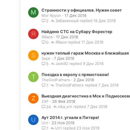
Странности у официалов. Нужен совет
M
Mor Koyun
17 Дек 2018
Забаненный
18 Дек 2018
2
Найдено СТС на Субару Форестер
Я
ЯВася
17 Дек 2018
ЯВася
17 Дек 2018
0
нужен теплый гараж Москва и ближайшая
S
Sejar
7 Дек 2018
Jack92
9 Дек 2018
5
Поездка в европу с прямотоком!
T
TheGodFathers
2 Дек 2018
TheGodFathers
7 Дек 2018
7
Выездная диагностика в Мск и Подмосковь
Z
ZAF
26 Фев 2018
nika_vrn
7 Дек 2018
24
Аут 2014 г. угнали в Питере!
U
Urri
23 Ноя 2018
Urri
23 Ноя 2018
7