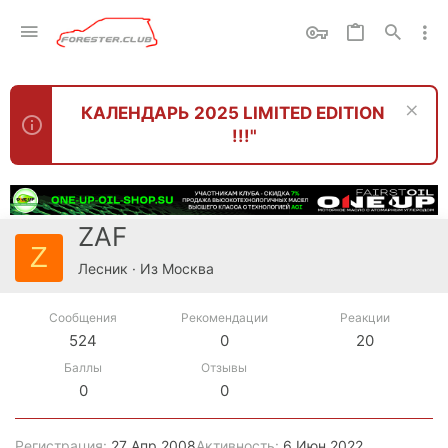
КАЛЕНДАРЬ 2025 LIMITED EDITION
!!!"
ZAF
Z
Лесник
·
Из
Москва
Сообщения
Рекомендации
Реакции
524
0
20
Баллы
Отзывы
0
0
Регистрация
27 Апр 2008
Активность
6 Июн 2022