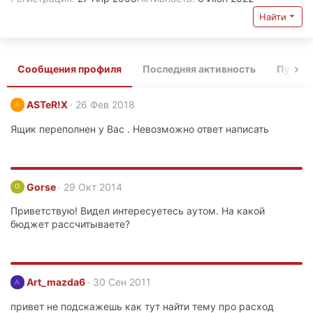
Найти
Сообщения профиля
Последняя активность
Публи
ASTeR!X
26 Фев 2018
A
Ящик переполнен у Вас . Невозможно ответ написать
Gorse
29 Окт 2014
G
Приветствую! Видел интересуетесь аутом. На какой
бюджет рассчитываете?
Art_mazda6
30 Сен 2011
A
привет не подскажешь как тут найти тему про расход