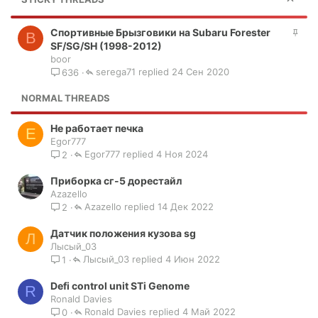
З
Спортивные Брызговики на Subaru Forester
B
а
SF/SG/SH (1998-2012)
к
boor
serega71
р
24 Сен 2020
636
е
NORMAL THREADS
п
л
е
Не работает печка
E
н
Egor777
о
Egor777
4 Ноя 2024
2
Приборка сг-5 дорестайл
Azazello
Azazello
14 Дек 2022
2
Датчик положения кузова sg
Л
Лысый_03
Лысый_03
4 Июн 2022
1
Defi control unit STi Genome
R
Ronald Davies
Ronald Davies
4 Май 2022
0