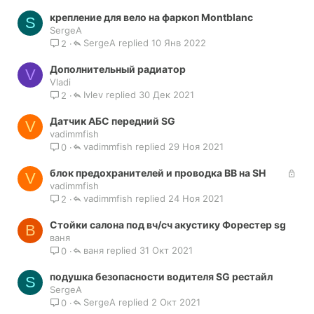
крепление для вело на фаркоп Montblanc
S
SergeA
SergeA
10 Янв 2022
2
Дополнительный радиатор
V
Vladi
Ivlev
30 Дек 2021
2
Датчик АБС передний SG
V
vadimmfish
vadimmfish
29 Ноя 2021
0
З
блок предохранителей и проводка ВВ на SH
V
а
vadimmfish
vadimmfish
к
24 Ноя 2021
2
р
Стойки салона под вч/сч акустику Форестер sg
ы
В
ваня
т
ваня
31 Окт 2021
0
а
подушка безопасности водителя SG рестайл
S
SergeA
SergeA
2 Окт 2021
0