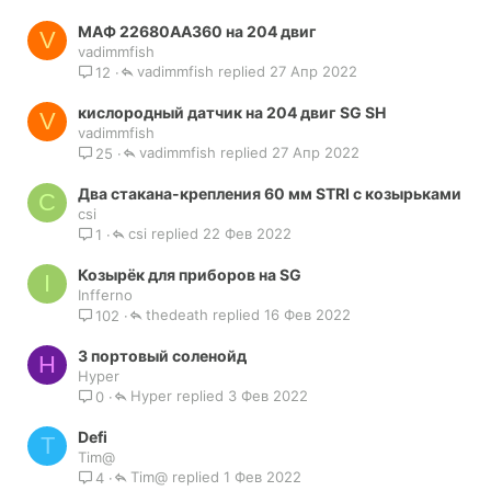
МАФ 22680AA360 на 204 двиг
V
vadimmfish
vadimmfish
27 Апр 2022
12
кислородный датчик на 204 двиг SG SH
V
vadimmfish
vadimmfish
27 Апр 2022
25
Два стакана-крепления 60 мм STRI с козырьками
C
csi
csi
22 Фев 2022
1
Козырёк для приборов на SG
I
Infferno
thedeath
16 Фев 2022
102
3 портовый соленойд
H
Hyper
Hyper
3 Фев 2022
0
Defi
T
Tim@
Tim@
1 Фев 2022
4