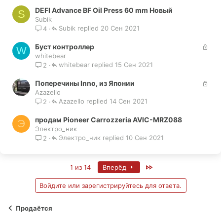
DEFI Advance BF Oil Press 60 mm Новый
S
Subik
Subik
20 Сен 2021
4
З
Буст контроллер
W
а
whitebear
whitebear
к
15 Сен 2021
2
р
З
Поперечины Inno, из Японии
ы
а
Azazello
т
Azazello
к
14 Сен 2021
2
а
р
продам Pioneer Carrozzeria AVIC-MRZ088
ы
Э
Электро_ник
т
Электро_ник
10 Сен 2021
2
а
Last
1 из 14
Вперёд
Войдите или зарегистрируйтесь для ответа.
Продаётся