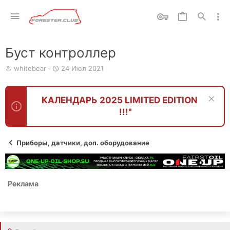
Буст контроллер
А
Д
whitebear
24 Июл 2021
в
а
т
т
о
а
КАЛЕНДАРЬ 2025 LIMITED EDITION
р
н
!!!"
т
а
е
ч
м
а
ы
л
Приборы, датчики, доп. оборудование
а
Реклама