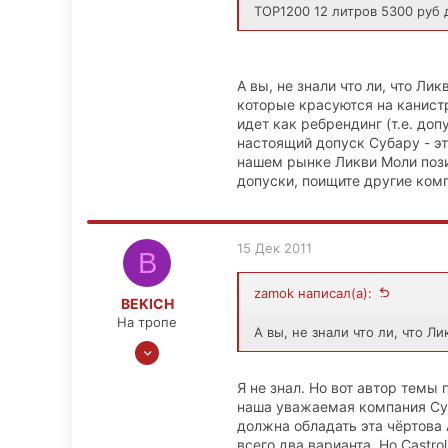
TOP1200 12 литров 5300 руб 
А вы, не знали что ли, что Л
которые красуются на канист
идет как ребрендинг (т.е. до
настоящий допуск Субару - эт
нашем рынке Ликви Моли поз
допуски, поищите другие ком
15 Дек 2011
B
zamok написал(а):
BEKICH
На тропе
А вы, не знали что ли, что 
22 Июн 2011
50
Я не знал. Но вот автор темы
1
наша уважаемая компания Суб
0
должна обладать эта чёртова
всего два варианта. Но Castrol
52