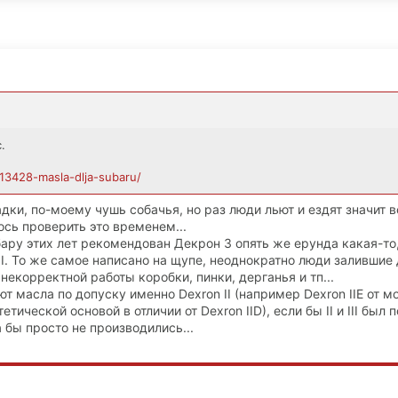
.
c/13428-masla-dlja-subaru/
дки, по-моему чушь собачья, но раз люди льют и ездят значит в
ось проверить это временем...
бару этих лет рекомендован Декрон 3 опять же ерунда какая-то
II. То же самое написано на щупе, неоднократно люди залившие
некорректной работы коробки, пинки, дерганья и тп...
т масла по допуску именно Dexron II (например Dexron IIE от м
тической основой в отличии от Dexron IID), если бы II и III был
бы просто не производились...