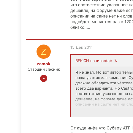
что соответствие указанное н
дешевле, на форуме даже ест
описании на сайте нет ни сло
подойдёт, меняется раз в 1200
близко.....
15 Дек 2011
Z
BEKICH написал(а):
zamok
Старший Лесник
Я не знал. Но вот автор тем
31 Авг 2011
наша уважаемая компания Суб
должна обладать эта чёртова
1,396
всего два варианта. Но Castro
68
соответствие указанное на с
0
дешевле, на форуме даже ес
описании на сайте нет ни сл
подойдёт, меняется раз в 120
близко.....
От куда инфа что Субару ATF 