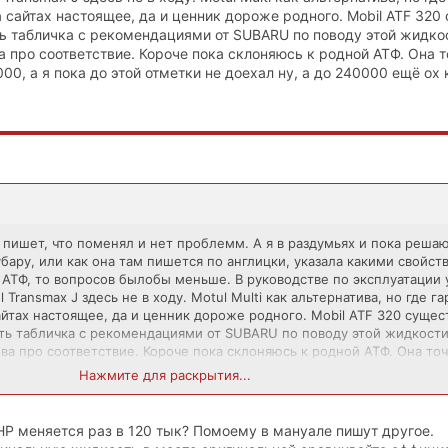
а сайтах настоящее, да и ценник дороже родного. Mobil ATF 320
ь табличка с рекомендациями от SUBARU по поводу этой жидкос
ва про соответствие. Короче пока склоняюсь к родной АТФ. Она 
00, а я пока до этой отметки не доехал ну, а до 240000 ещё ох 
ы пишет, что поменял и нет проблемм. А я в раздумьях и пока реша
ару, или как она там пишется по англицки, указала какими свойст
 АТФ, то вопросов былобы меньше. В руководстве по эксплуатации 
l Transmax J здесь не в ходу. Motul Multi как альтернатива, но где га
айтах настоящее, да и ценник дороже родного. Mobil ATF 320 суще
ть табличка с рекомендациями от SUBARU по поводу этой жидкости,
ова про соответствие. Короче пока склоняюсь к родной АТФ. Она то
000, а я пока до этой отметки не доехал ну, а до 240000 ещё ох как
Нажмите для раскрытия...
HP меняется раз в 120 тык? Помоему в мануале пишут другое.