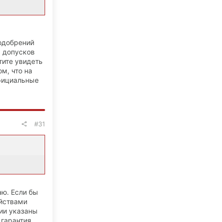
 одобрений
ь допусков
тите увидеть
м, что на
фициальные
#31
аю. Если бы
ойствами
ции указаны
 гарантия,