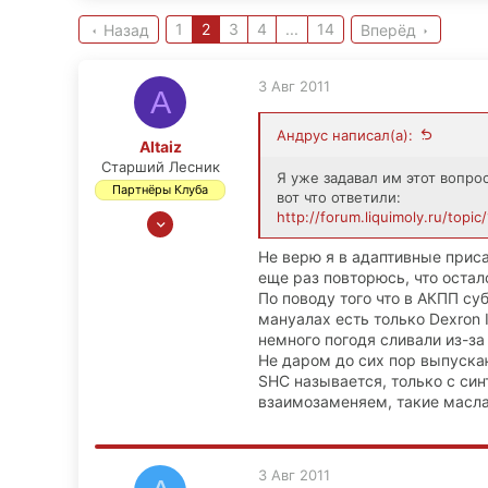
1
2
3
4
...
14
Назад
Вперёд
3 Авг 2011
A
Андрус написал(а):
Altaiz
Старший Лесник
Я уже задавал им этот вопрос
Партнёры Клуба
вот что ответили:
26 Ноя 2008
http://forum.liquimoly.ru/topi
1,661
Не верю я в адаптивные приса
65
еще раз повторюсь, что остал
48
По поводу того что в АКПП су
мануалах есть только Dexron 
Пермь-Владик-Красноярск-Москва
немного погодя сливали из-за 
Не даром до сих пор выпускаю
SHC называется, только с синте
взаимозаменяем, такие масла 
3 Авг 2011