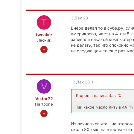
1,269
113
Москва, ЮЗАО, Ясенево
3 Дек 2011
T
Вчера делал то в субе.ру, сли
америкосов, идет на 4-х и 5-
tweaker
заливали никакой компьютер 
Лесник
не делать, так что спокойно 
4 Ноя 2007
на следующем то еще раз мас
700
57
28
54
12 Дек 2011
V
Москва, ВДНХ
Krupenin написал(а):
Viktor72
На тропе
Так какое масло лить в 4AT??
9 Ноя 2009
48
Из личного опыта - на втором 
4
около 80 тык, на втором - око
0