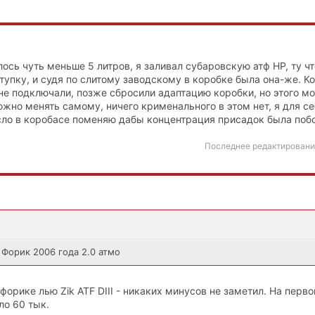
лось чуть меньше 5 литров, я заливал субаровскую атф HP, ту чт
ступку, и судя по слитому заводскому в коробке была она-же. К
не подключали, позже сбросили адаптацию коробки, но этого м
можно менять самому, ничего крименального в этом нет, я для с
ло в коробасе поменяю дабы концентрация присадок была поб
Последнее редактировани
 Форик 2006 года 2.0 атмо
форике лью Zik ATF DIII - никаких минусов не заметил. На перв
ло 60 тык.