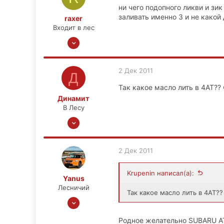
ни чего подопного ликви и зи
заливать именно 3 и не какой
raxer
Входит в лес
21 Авг 2011
9
0
2 Дек 2011
Д
0
Так какое масло лить в 4AT??
39
Динамит
алмата
В Лесу
14 Ноя 2011
315
7
2 Дек 2011
0
Кунцево
Krupenin написал(а):
Yanus
Лесничий
Так какое масло лить в 4AT??
8 Апр 2010
14,468
Родное желательно SUBARU A