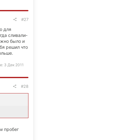
#27
о для
огда сливали-
ожно было и
ебя решил что
ольше.
е:
3 Дек 2011
#28
ом пробег