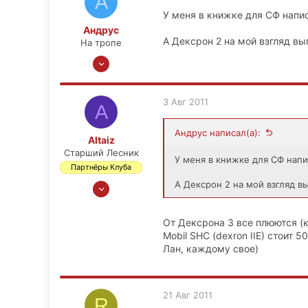
А
У меня в книжке для СФ напис
Андрус
А Дексрон 2 на мой взгляд вып
На тропе
16 Сен 2010
133
6
3 Авг 2011
A
0
Иваново
Андрус написал(а):
Altaiz
Старший Лесник
У меня в книжке для СФ напи
Партнёры Клуба
26 Ноя 2008
А Дексрон 2 на мой взгляд вы
1,661
65
От Дексрона 3 все плюются (кт
48
Mobil SHC (dexron IIE) стоит 5
Лан, каждому свое)
Пермь-Владик-Красноярск-Москва
21 Авг 2011
R