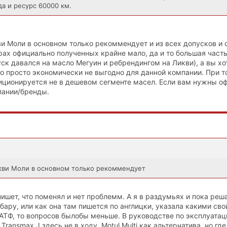
да и ресурс 60000 км.
икви Моли в основном только рекоммендует и из всех допусков и
рах официально полученных крайне мало, да и то большая част
пуск давался на масло Мегуин и ребрендингом на Ликви), а вы хо
о просто экономически не выгодно для данной компании. При то
иционируется не в дешевом сегменте масел. Если вам нужны о
пании/бренды.
Ликви Моли в основном только рекоммендует
 пишет, что поменял и нет проблемм. А я в раздумьях и пока реш
ару, или как она там пишется по англицки, указала какими св
 АТФ, то вопросов былобы меньше. В руководстве по эксплуата
 Transmax J здесь не в ходу. Motul Multi как альтернатива, но где