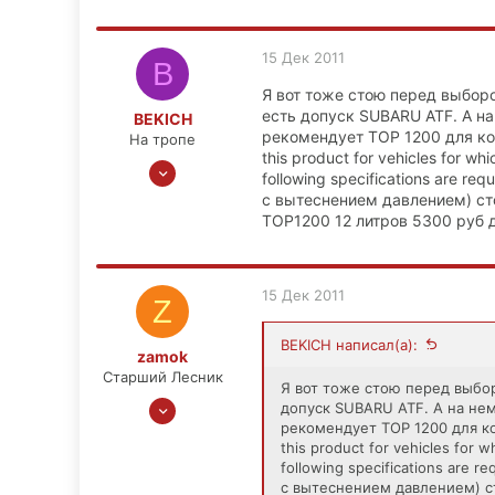
15 Дек 2011
B
Я вот тоже стою перед выборо
есть допуск SUBARU ATF. А на
BEKICH
рекомендует TOP 1200 для ко
На тропе
this product for vehicles for whi
22 Июн 2011
following specifications are r
50
с вытеснением давлением) ст
1
TOP1200 12 литров 5300 руб 
0
52
15 Дек 2011
Z
BEKICH написал(а):
zamok
Старший Лесник
Я вот тоже стою перед выбор
31 Авг 2011
допуск SUBARU ATF. А на нем
рекомендует TOP 1200 для к
1,396
this product for vehicles for w
68
following specifications are
0
с вытеснением давлением) с