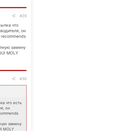
#29
сылка что
водителя, он
o recommends
полную замену
iQUI MOLY
#30
ка что есть
я, он
ecommends
олную замену
UI MOLY