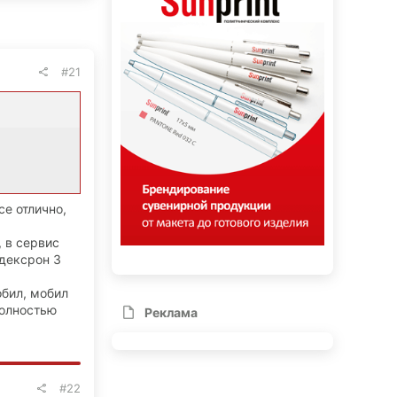
#21
се отлично,
, в сервис
 дексрон 3
обил, мобил
 полностью
Реклама
#22