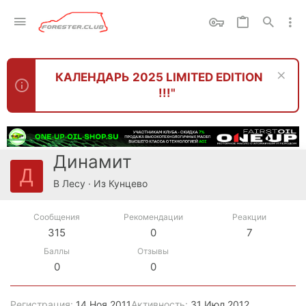
КАЛЕНДАРЬ 2025 LIMITED EDITION
!!!"
Динамит
Д
В Лесу
·
Из
Кунцево
Сообщения
Рекомендации
Реакции
315
0
7
Баллы
Отзывы
0
0
Регистрация
14 Ноя 2011
Активность
31 Июл 2012