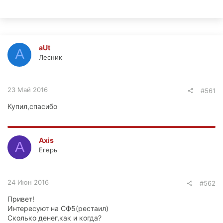
aUt
A
Лесник
23 Май 2016
#561
Купил,спасибо
Axis
A
Егерь
24 Июн 2016
#562
Привет!
Интересуют на СФ5(рестаил)
Сколько денег,как и когда?