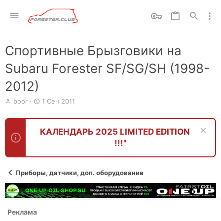
Спортивные Брызговики на
Subaru Forester SF/SG/SH (1998-
2012)
А
Д
boor
1 Сен 2011
в
а
т
т
о
а
КАЛЕНДАРЬ 2025 LIMITED EDITION
р
н
!!!"
т
а
е
ч
м
а
ы
л
Приборы, датчики, доп. оборудование
а
Реклама