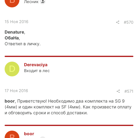
Лесник
15 Ноя 2016
#570
Denature
,
O6aHa
,
Ответил в личку.
Derevaciya
D
Входит в лес
17 Ноя 2016
#571
boor
, Приветствую! Необходимо два комплекта на SG 9
(4мм) и один комплект на SF (4мм). Как произвести оплату
и обговорить сроки и способ доставки.
boor
B