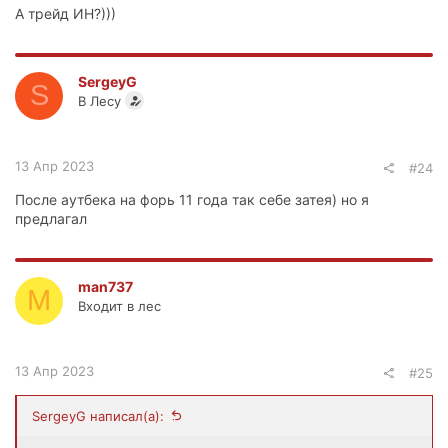
А трейд ИН?)))
SergeyG
S
В Лесу
13 Апр 2023
#24
После аутбека на форь 11 года так себе затея) но я
предлагал
man737
M
Входит в лес
13 Апр 2023
#25
SergeyG написал(а):