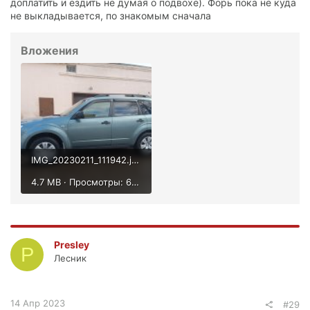
доплатить и ездить не думая о подвохе). Форь пока не куда
не выкладывается, по знакомым сначала
Вложения
IMG_20230211_111942.jpg
4.7 MB · Просмотры: 695
Presley
P
Лесник
14 Апр 2023
#29