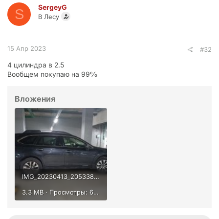
SergeyG
S
В Лесу
15 Апр 2023
#32
4 цилиндра в 2.5
Вообщем покупаю на 99℅
Вложения
IMG_20230413_205338.jpg
3.3 MB · Просмотры: 694