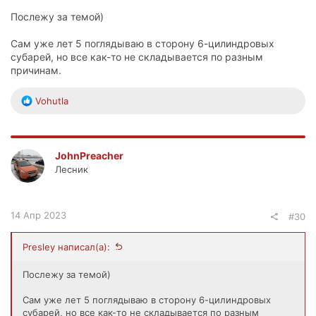
Послежу за темой)
Сам уже лет 5 поглядываю в сторону 6-цилиндровых
субарей, но все как-то не складывается по разным
причинам.
Р
Vohutla
е
а
к
ц
JohnPreacher
и
Лесник
и
:
14 Апр 2023
#30
Presley написал(а):
Послежу за темой)
Сам уже лет 5 поглядываю в сторону 6-цилиндровых
субарей, но все как-то не складывается по разным