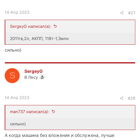
14 Апр 2023
#27
SergeyG написал(а):
2011гв,2л, АКПП, 118т-1,3млн
сильно)
SergeyG
S
В Лесу
14 Апр 2023
#28
man737 написал(а):
сильно)
А когда машина без вложения и обслужена, лучше