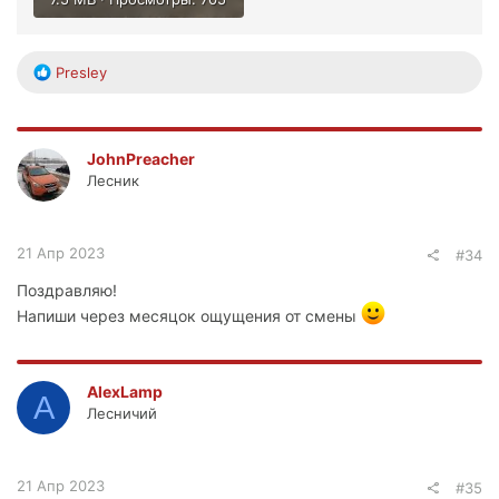
Р
Presley
е
а
к
ц
JohnPreacher
и
Лесник
и
:
21 Апр 2023
#34
Поздравляю!
Напиши через месяцок ощущения от смены
AlexLamp
A
Лесничий
21 Апр 2023
#35