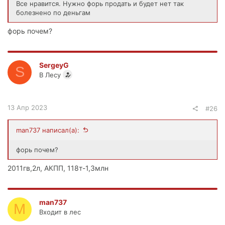
Все нравится. Нужно форь продать и будет нет так
болезнено по деньгам
форь почем?
SergeyG
S
В Лесу
13 Апр 2023
#26
man737 написал(а):
форь почем?
2011гв,2л, АКПП, 118т-1,3млн
man737
M
Входит в лес