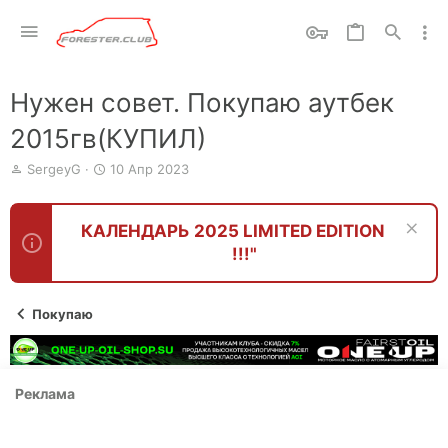
Нужен совет. Покупаю аутбек
2015гв(КУПИЛ)
А
Д
SergeyG
10 Апр 2023
в
а
т
т
о
а
КАЛЕНДАРЬ 2025 LIMITED EDITION
р
н
!!!"
т
а
е
ч
м
а
ы
л
Покупаю
а
Реклама