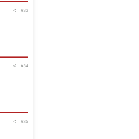
#33
#34
#35