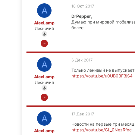
Тверь
18 Окт 2017
A
DrPepper
,
Думаю при мировой глобализа
AlexLamp
более.
Лесничий
13 Ноя 2008
6,656
449
6 Дек 2017
A
83
Только ленивый не выпускает
Москва
https://youtu.be/u0UB03F3jS4
AlexLamp
Лесничий
13 Ноя 2008
6,656
449
17 Дек 2017
A
83
Новости на первые три месяц
Москва
https://youtu.be/GL_0NezRfxc
AlexLamp