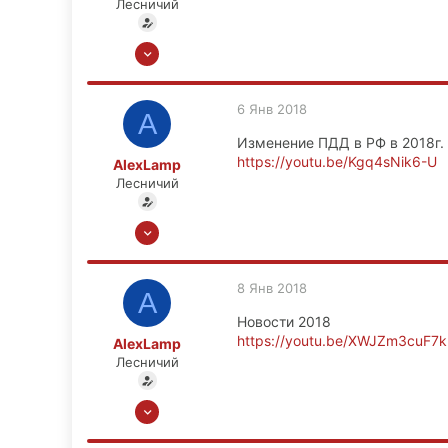
Лесничий
13 Ноя 2008
6,656
449
6 Янв 2018
A
83
Изменение ПДД в РФ в 2018г.
Москва
https://youtu.be/Kgq4sNik6-U
AlexLamp
Лесничий
13 Ноя 2008
6,656
449
8 Янв 2018
A
83
Новости 2018
Москва
https://youtu.be/XWJZm3cuF7k
AlexLamp
Лесничий
13 Ноя 2008
6,656