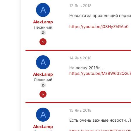
449
12 Янв 2018
A
83
Новости за проходящий пери
Москва
AlexLamp
https://youtu.be/j08HyZhRAb0
Лесничий
13 Ноя 2008
6,656
449
14 Янв 2018
A
83
На весну 2018г.....
Москва
https://youtu.be/Mz9W6d2Q2u
AlexLamp
Лесничий
13 Ноя 2008
6,656
449
15 Янв 2018
A
83
Есть очень важные новости. 
Москва
AlexLamp