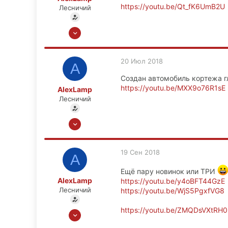
https://youtu.be/Qt_fK6UmB2U
Лесничий
13 Ноя 2008
6,656
449
20 Июл 2018
A
83
Создан автомобиль кортежа г
Москва
https://youtu.be/MXX9o76R1sE
AlexLamp
Лесничий
13 Ноя 2008
6,656
449
19 Сен 2018
A
83
Москва
Ещё пару новинок или ТРИ
AlexLamp
https://youtu.be/y4oBFT44GzE
Лесничий
https://youtu.be/WjS5PgxfVG8
https://youtu.be/ZMQDsVXtRH0
13 Ноя 2008
6,656