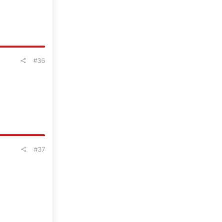
#36
#37