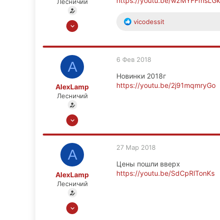
https://youtu.be/wzMYFFmsLG
Лесничий
Р
vicodessit
13 Ноя 2008
е
6,656
а
449
к
ц
83
6 Фев 2018
A
и
Москва
и
Новинки 2018г
:
https://youtu.be/2j91mqmryGo
AlexLamp
Лесничий
13 Ноя 2008
6,656
449
27 Мар 2018
A
83
Цены пошли вверх
Москва
https://youtu.be/SdCpRlTonKs
AlexLamp
Лесничий
13 Ноя 2008
6,656