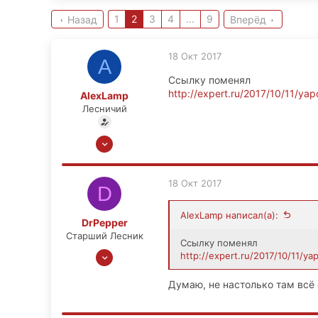
1
2
3
4
...
9
Назад
Вперёд
18 Окт 2017
A
Ссылку поменял
http://expert.ru/2017/10/11/yapo
AlexLamp
Лесничий
13 Ноя 2008
6,656
449
18 Окт 2017
D
83
Москва
AlexLamp написал(а):
DrPepper
Старший Лесник
Ссылку поменял
7 Июн 2012
http://expert.ru/2017/10/11/ya
2,863
Думаю, не настолько там всё 
536
113