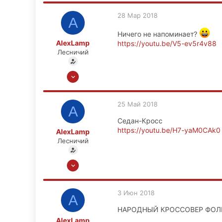
449
28 Мар 2018
A
83
Москва
Ничего не напоминает?
AlexLamp
https://youtu.be/V5-ev5r4v88
Лесничий
13 Ноя 2008
6,656
449
25 Май 2018
A
83
Седан-Кросс
Москва
https://youtu.be/H7-yaM0CAk0
AlexLamp
Лесничий
13 Ноя 2008
6,656
449
3 Июн 2018
A
83
НАРОДНЫЙ КРОССОВЕР ФОЛЬК
Москва
AlexLamp