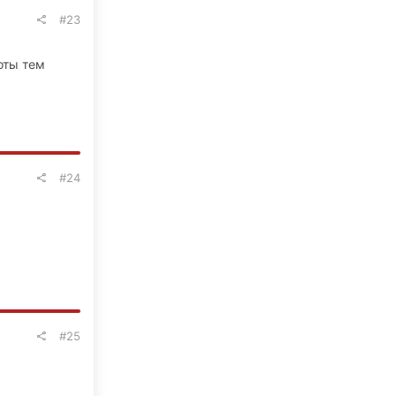
#23
оты тем
#24
#25