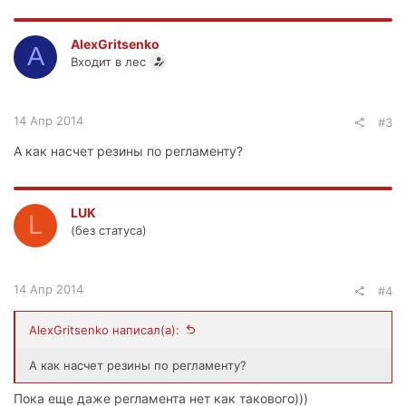
а
к
ц
AlexGritsenko
A
и
Входит в лес
и
:
14 Апр 2014
#3
А как насчет резины по регламенту?
LUK
L
(без статуса)
14 Апр 2014
#4
AlexGritsenko написал(а):
А как насчет резины по регламенту?
Пока еще даже регламента нет как такового)))