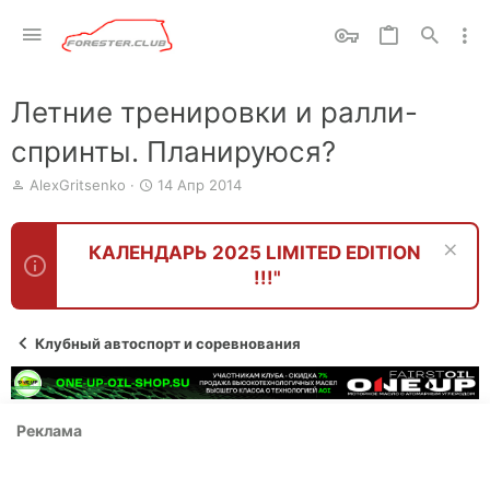
Летние тренировки и ралли-
спринты. Планируюся?
А
Д
AlexGritsenko
14 Апр 2014
в
а
т
т
о
а
КАЛЕНДАРЬ 2025 LIMITED EDITION
р
н
!!!"
т
а
е
ч
м
а
ы
л
Клубный автоспорт и соревнования
а
Реклама