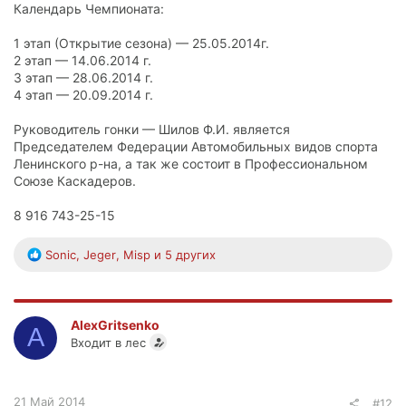
Календарь Чемпионата:
1 этап (Открытие сезона) — 25.05.2014г.
2 этап — 14.06.2014 г.
3 этап — 28.06.2014 г.
4 этап — 20.09.2014 г.
Руководитель гонки — Шилов Ф.И. является
Председателем Федерации Автомобильных видов спорта
Ленинского р-на, а так же состоит в Профессиональном
Союзе Каскадеров.
8 916 743-25-15
Р
Sonic
,
Jeger
,
Misp
и 5 других
е
а
к
ц
AlexGritsenko
A
и
Входит в лес
и
:
21 Май 2014
#12