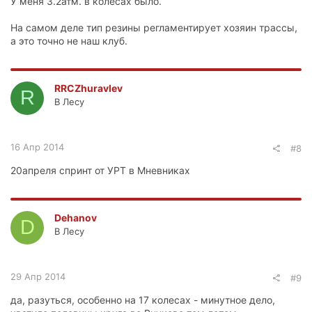
У меня 3.2атм. в колесах было.
На самом деле тип резины регламентирует хозяин трассы,
а это точно не наш клуб.
RRCZhuravlev
R
В Лесу
16 Апр 2014
#8
20апреля спринт от УРТ в Мневниках
Dehanov
D
В Лесу
29 Апр 2014
#9
да, разуться, особенно на 17 колесах - минутное дело,