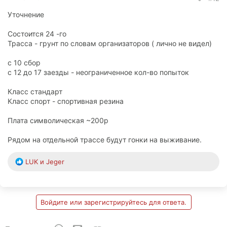
Уточнение
Состоится 24 -го
Трасса - грунт по словам организаторов ( лично не видел)
с 10 сбор
с 12 до 17 заезды - неограниченное кол-во попыток
Класс стандарт
Класс спорт - спортивная резина
Плата символическая ~200р
Рядом на отдельной трассе будут гонки на выживание.
Р
LUK
и
Jeger
е
а
к
ц
Войдите или зарегистрируйтесь для ответа.
и
и
: