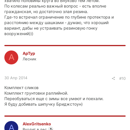
хватило половины круга во Внуково тем летом.
По колесам реально важный вопрос - есть вполне
гражданская, но достаточно злая резина.
Где-то встречал ограничение по глубине протектора и
расстоянию между шашками - думаю, что хороший
вариант, дабы не устраивать резиновую гонку
вооружений)))
ApTyp
A
Лесник
30 Апр 2014
#10
Комплект сликов
Комплект грунтовки раллийной.
Переобуваться еще с зимы все умеют и поехали.
Я буду добивать шипучку Бриджстоун)
AlexGritsenko
A
Входит в лес