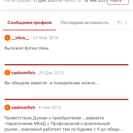
Регистрация
11 Дек 2007
Активность
18 Янв 2021
Найти
Сообщения профиля
Последняя активность
Публи
__vitus__
24 Мар 2014
V
Выложил фотки глянь
vadimmfish
20 Дек 2013
V
Вы обещали завести...в понедельник можно...
vadimmfish
6 Ноя 2013
V
Приветствую.Думаю о приобретении ...завезете
-пересечение МКАД с Профсоюзкой-строительный
рынок...знакомый работает там по будням с 6 до обеда...