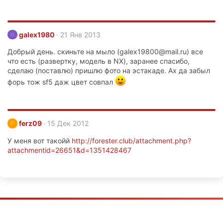
galex1980
21 Янв 2013
G
Добрый день. скиньте на мыло (galex19800@mail.ru) все
что есть (развертку, модель в NX), заранее спасибо,
сделаю (поставлю) пришлю фото на эстакаде. Ах да забыл
форь тож sf5 даж цвет совпал
ferz09
15 Дек 2012
F
У меня вот такойй
http://forester.club/attachment.php?
attachmentid=26651&d=1351428467