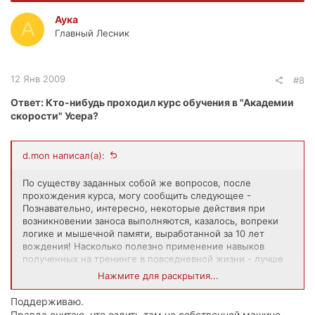
Аука
А
Главный Лесник
12 Янв 2009
#8
Ответ: Кто-нибудь проходил курс обучения в "Академии
скорости" Усера?
d.mon написал(а):
По существу заданных собой же вопросов, после
прохождения курса, могу сообщить следующее -
Познавательно, интересно, некоторые действия при
возникновении заноса выполняются, казалось, вопреки
логике и мышечной памяти, выработанной за 10 лет
вождения! Насколько полезно применение навыков
полученных на тренинге в повседневной жизни - лучше
водить так, чтобы НЕ ВОЗНИКАЛО(т.е. умышленно не
Нажмите для раскрытия...
провоцировать) таких ситуаций, когда эти навыки будут
необходимы. Потому что, для того чтобы их эффективно
Поддерживаю.
применить, надо постоянно оттачивать эти приемы на
Правда считаю, что ездить там на собственной машине