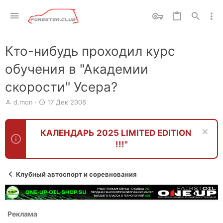
Кто-нибудь проходил курс
обучения в "Академии
скорости" Усера?
А
Д
d.mon
17 Дек 2008
в
а
т
т
о
а
КАЛЕНДАРЬ 2025 LIMITED EDITION
р
н
!!!"
т
а
е
ч
м
а
ы
л
Клубный автоспорт и соревнования
а
Реклама