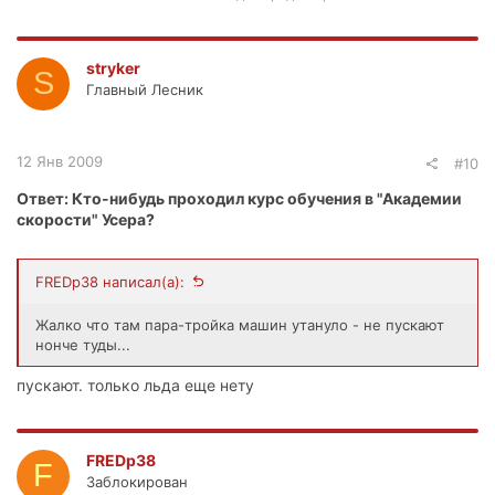
stryker
S
Главный Лесник
12 Янв 2009
#10
Ответ: Кто-нибудь проходил курс обучения в "Академии
скорости" Усера?
FREDp38 написал(а):
Жалко что там пара-тройка машин утануло - не пускают
нонче туды...
пускают. только льда еще нету
FREDp38
F
Заблокирован