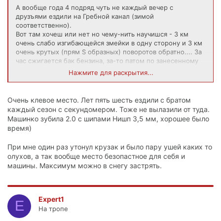
А вообще года 4 подряд чуть не каждый вечер с
друзъями ездили на Гребной канал (зимой
соответственно).
Вот там хочеш или нет но чему-нить научишся - 3 км
очень слабо изгибающейся змейки в одну сторону и 3 км
очень крутых (прям S образных) поворотов обратно.... За
час сжигается бак бензина, за-то патом по занесенному
снегом и обледеневшему асфальту едеш аки по
Нажмите для раскрытия...
рельсам...
Жалко что там пара-тройка машин утануло - не пускают
Очень клевое место. Лет пять шесть ездили с братом
нонче туды...
каждый сезон с секундомером. Тоже не вылазили от туда.
Машинко зубила 2.0 с шипами Нишп 3,5 мм, хорошее было
время)
При мне один раз утонул крузак и было пару ушей каких то
олухов, а так вообще место безопастное для себя и
машины. Максимум можно в снегу застрять.
Expert1
E
На тропе