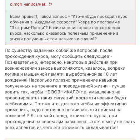
d.mon написал(а):
Всем привет!, Такой вопрос - "Кто-нибудь проходил курс
обучения в "Академии скорости" Усера по программе
"Экстрим-Профи"? Какие мнения после прохождения
курса, насколько оказалось полезным применение в
жизни полученных там навыков и знаний?
По существу заданных собой же вопросов, после
прохождения курса, могу сообщить следующее -
Познавательно, интересно, некоторые действия при
возникновении заноса выполняются, казалось, вопреки
логике и мышечной памяти, выработанной за 10 лет
вождения! Насколько полезно применение навыков
полученных на тренинге в повседневной жизни - лучше
водить так, чтобы НЕ ВОЗНИКАЛО(т.е. умышленно не
провоцировать) таких ситуаций, когда эти навыки будут
необходимы. Потому что, для того чтобы их эффективно
применить, надо постоянно оттачивать эти приемы на
полигоне! P.S.: на мой взгляд, стоимость курса, при
прохождении на своем а\м завышена....хотя я могу не знать
всех аспектов из чего эта стоимость складывается!