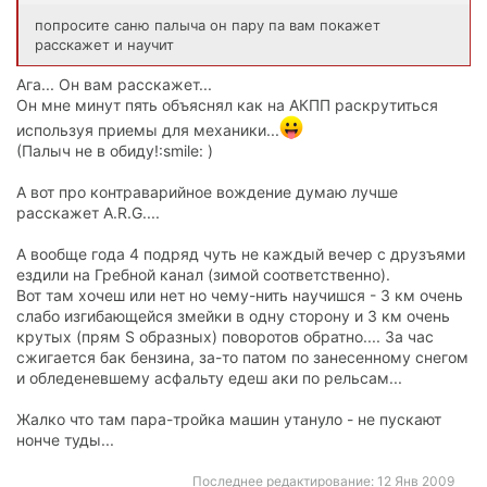
попросите саню палыча он пару па вам покажет
расскажет и научит
Ага... Он вам расскажет...
Он мне минут пять объяснял как на АКПП раскрутиться
используя приемы для механики...
(Палыч не в обиду!:smile: )
А вот про контраварийное вождение думаю лучше
расскажет A.R.G....
А вообще года 4 подряд чуть не каждый вечер с друзъями
ездили на Гребной канал (зимой соответственно).
Вот там хочеш или нет но чему-нить научишся - 3 км очень
слабо изгибающейся змейки в одну сторону и 3 км очень
крутых (прям S образных) поворотов обратно.... За час
сжигается бак бензина, за-то патом по занесенному снегом
и обледеневшему асфальту едеш аки по рельсам...
Жалко что там пара-тройка машин утануло - не пускают
нонче туды...
Последнее редактирование:
12 Янв 2009