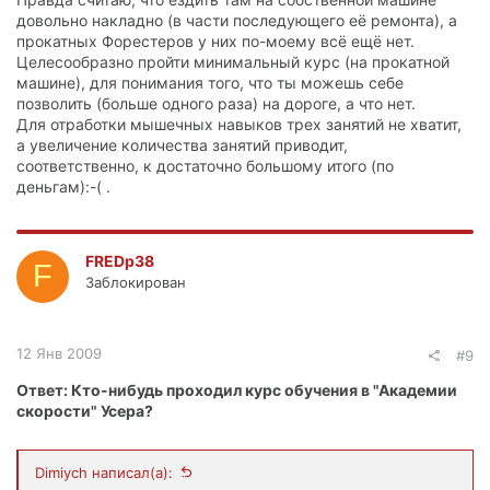
полигоне! P.S.: на мой взгляд, стоимость курса, при
довольно накладно (в части последующего её ремонта), а
прохождении на своем а\м завышена....хотя я могу не
прокатных Форестеров у них по-моему всё ещё нет.
знать всех аспектов из чего эта стоимость складывается!
Целесообразно пройти минимальный курс (на прокатной
машине), для понимания того, что ты можешь себе
позволить (больше одного раза) на дороге, а что нет.
Для отработки мышечных навыков трех занятий не хватит,
а увеличение количества занятий приводит,
соответственно, к достаточно большому итого (по
деньгам):-( .
FREDp38
F
Заблокирован
12 Янв 2009
#9
Ответ: Кто-нибудь проходил курс обучения в "Академии
скорости" Усера?
Dimiych написал(а):