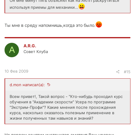
Он мне минут пять объяснял как на АКПП раскрутиться
используя приемы для механики...
Ты мне в среду напомнишь,когда это было.
A.R.G.
A
Совет Клуба
10 Фев 2009
#15
d.mon написал(а):
Всем привет!, Такой вопрос - "Кто-нибудь проходил курс
обучения в "Академии скорости" Усера по программе
"Экстрим-Профи"? Какие мнения после прохождения
курса, насколько оказалось полезным применение в
жизни полученных там навыков и знаний?
На первом занятии инструктор смотрит Ваш уровень