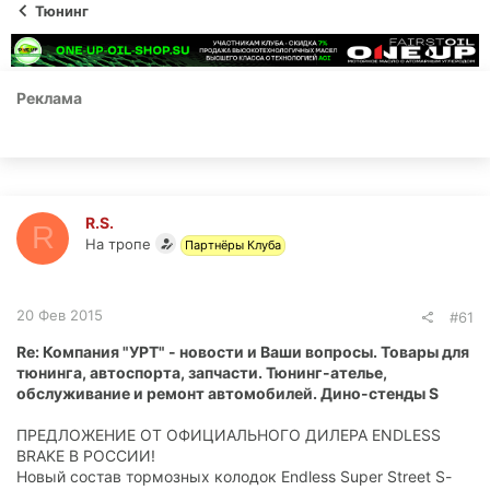
ы
л
Тюнинг
а
Реклама
R.S.
R
На тропе
Партнёры Клуба
20 Фев 2015
#61
Re: Компания "УРТ" - новости и Ваши вопросы. Товары для
тюнинга, автоспорта, запчасти. Тюнинг-ателье,
обслуживание и ремонт автомобилей. Дино-стенды S
ПРЕДЛОЖЕНИЕ ОТ ОФИЦИАЛЬНОГО ДИЛЕРА ENDLESS
BRAKE В РОССИИ!
Новый состав тормозных колодок Endless Super Street S-