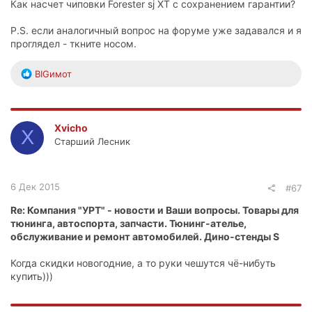
Как насчет чиповки Forester sj XT c сохранением гарантии?
P.S. если аналогичный вопрос на форуме уже задавался и я
проглядел - ткните носом.
Р
BIGимот
е
а
к
ц
Xvicho
X
и
Старший Лесник
и
:
6 Дек 2015
#67
Re: Компания "УРТ" - новости и Ваши вопросы. Товары для
тюнинга, автоспорта, запчасти. Тюнинг-ателье,
обслуживание и ремонт автомобилей. Дино-стенды S
Когда скидки новогодние, а то руки чешутся чё-нибуть
купить)))