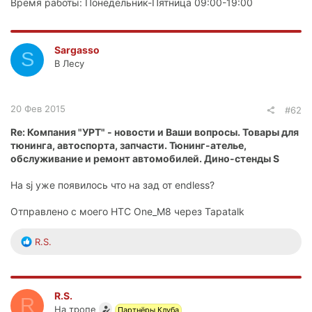
Время работы: Понедельник-Пятница 09:00-19:00
Sargasso
S
В Лесу
20 Фев 2015
#62
Re: Компания "УРТ" - новости и Ваши вопросы. Товары для
тюнинга, автоспорта, запчасти. Тюнинг-ателье,
обслуживание и ремонт автомобилей. Дино-стенды S
На sj уже появилось что на зад от endless?
Отправлено с моего HTC One_M8 через Tapatalk
Р
R.S.
е
а
к
ц
R.S.
R
и
На тропе
Партнёры Клуба