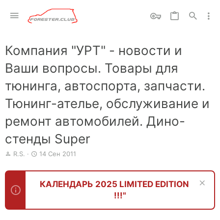
Компания "УРТ" - новости и
Ваши вопросы. Товары для
тюнинга, автоспорта, запчасти.
Тюнинг-ателье, обслуживание и
ремонт автомобилей. Дино-
стенды Super
А
Д
R.S.
14 Сен 2011
в
а
т
т
о
а
КАЛЕНДАРЬ 2025 LIMITED EDITION
р
н
!!!"
т
а
е
ч
м
а