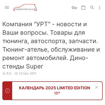
Компания "УРТ" - новости и
Ваши вопросы. Товары для
тюнинга, автоспорта, запчасти.
Тюнинг-ателье, обслуживание и
ремонт автомобилей. Дино-
стенды Super
А
Д
R.S.
14 Сен 2011
в
а
т
т
о
а
КАЛЕНДАРЬ 2025 LIMITED EDITION
р
н
!!!"
т
а
е
ч
м
а