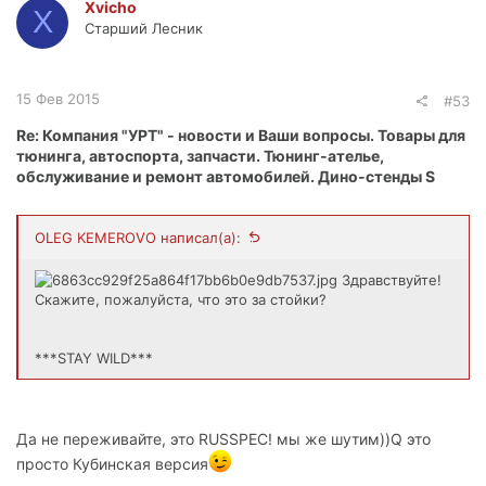
Xvicho
X
и
Старший Лесник
и
:
15 Фев 2015
#53
Re: Компания "УРТ" - новости и Ваши вопросы. Товары для
тюнинга, автоспорта, запчасти. Тюнинг-ателье,
обслуживание и ремонт автомобилей. Дино-стенды S
OLEG KEMEROVO написал(а):
Здравствуйте!
Скажите, пожалуйста, что это за стойки?
***STAY WILD***
Да не переживайте, это RUSSPEC! мы же шутим))Q это
просто Кубинская версия