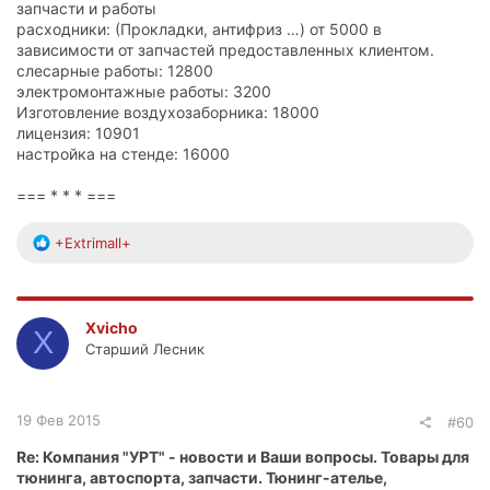
запчасти и работы
расходники: (Прокладки, антифриз …) от 5000 в
зависимости от запчастей предоставленных клиентом.
слесарные работы: 12800
электромонтажные работы: 3200
Изготовление воздухозаборника: 18000
лицензия: 10901
настройка на стенде: 16000
=== * * * ===
Р
+Extrimall+
е
а
к
ц
Xvicho
X
и
Старший Лесник
и
:
19 Фев 2015
#60
Re: Компания "УРТ" - новости и Ваши вопросы. Товары для
тюнинга, автоспорта, запчасти. Тюнинг-ателье,