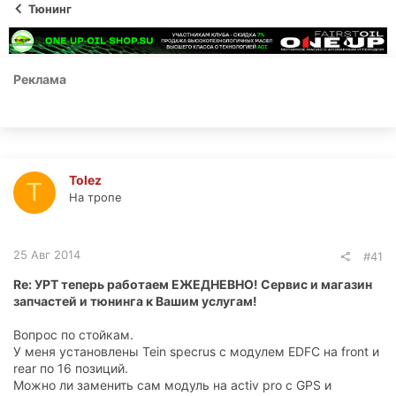
ы
л
Тюнинг
а
Реклама
Tolez
T
На тропе
25 Авг 2014
#41
Re: УРТ теперь работаем ЕЖЕДНЕВНО! Сервис и магазин
запчастей и тюнинга к Вашим услугам!
Вопрос по стойкам.
У меня установлены Tein specrus с модулем EDFC на front и
rear по 16 позиций.
Можно ли заменить сам модуль на activ pro с GPS и