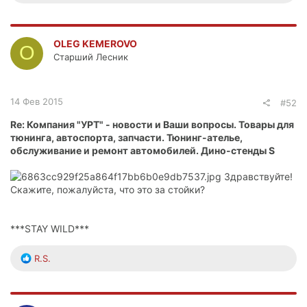
е
а
к
ц
OLEG KEMEROVO
O
и
Старший Лесник
и
:
14 Фев 2015
#52
Re: Компания "УРТ" - новости и Ваши вопросы. Товары для
тюнинга, автоспорта, запчасти. Тюнинг-ателье,
обслуживание и ремонт автомобилей. Дино-стенды S
Здравствуйте!
Скажите, пожалуйста, что это за стойки?
***STAY WILD***
Р
R.S.
е
а
к
ц