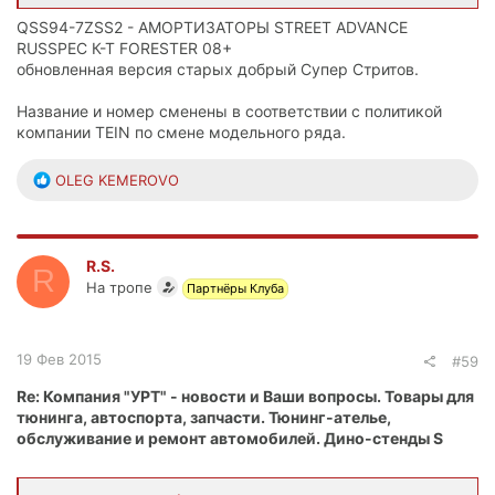
QSS94-7ZSS2 - АМОРТИЗАТОРЫ STREET ADVANCE
RUSSPEC К-Т FORESTER 08+
обновленная версия старых добрый Супер Стритов.
Название и номер сменены в соответствии с политикой
компании TEIN по смене модельного ряда.
Р
OLEG KEMEROVO
е
а
к
ц
R.S.
R
и
На тропе
Партнёры Клуба
и
:
19 Фев 2015
#59
Re: Компания "УРТ" - новости и Ваши вопросы. Товары для
тюнинга, автоспорта, запчасти. Тюнинг-ателье,
обслуживание и ремонт автомобилей. Дино-стенды S