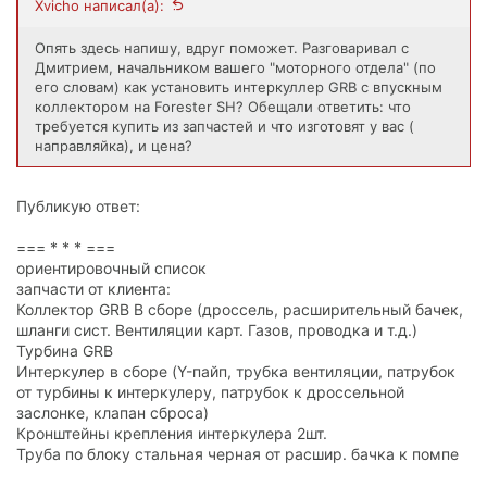
Xvicho написал(а):
Опять здесь напишу, вдруг поможет. Разговаривал с
Дмитрием, начальником вашего "моторного отдела" (по
его словам) как установить интеркуллер GRB с впускным
коллектором на Forester SH? Обещали ответить: что
требуется купить из запчастей и что изготовят у вас (
направляйка), и цена?
Публикую ответ:
=== * * * ===
ориентировочный список
запчасти от клиента:
Коллектор GRB В сборе (дроссель, расширительный бачек,
шланги сист. Вентиляции карт. Газов, проводка и т.д.)
Турбина GRB
Интеркулер в сборе (Y-пайп, трубка вентиляции, патрубок
от турбины к интеркулеру, патрубок к дроссельной
заслонке, клапан сброса)
Кронштейны крепления интеркулера 2шт.
Труба по блоку стальная черная от расшир. бачка к помпе