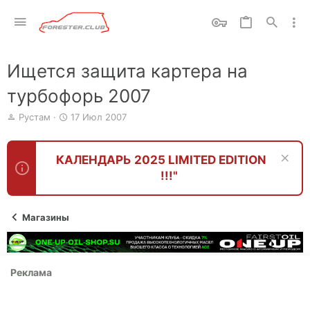
Ищется защита картера на
турбофорь 2007
А
Д
Рустам
17 Июл 2007
в
а
т
т
о
а
КАЛЕНДАРЬ 2025 LIMITED EDITION
р
н
!!!"
т
а
е
ч
м
а
ы
л
Магазины
а
Реклама