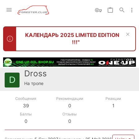
КАЛЕНДАРЬ 2025 LIMITED EDITION
!!!"
Dross
D
На тропе
Сообщения
Рекомендации
Реакции
39
0
1
Баллы
Отзывы
0
0