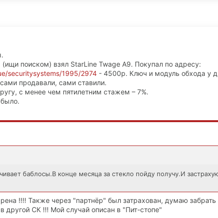
.
(ищи поиском) взял StarLine Twage A9. Покупал по адресу:
ue/securitysystems/1995/2974
- 4500р. Ключ и модуль обхода у д
– сами продавали, сами ставили.
пругу, с менее чем пятилетним стажем – 7%.
 было.
чивает баблосы.В конце месяца за стекло пойду получу.И застраху
рена !!!! Также через "партнёр" был затрахован, думаю забрать 
 другой СК !!! Мой случай описан в "Пит-стопе"