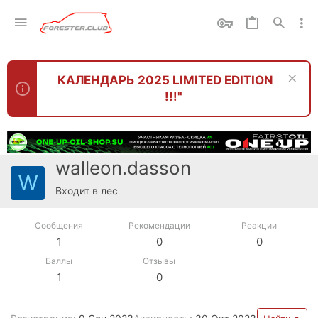
КАЛЕНДАРЬ 2025 LIMITED EDITION
!!!"
walleon.dasson
W
Входит в лес
Сообщения
Рекомендации
Реакции
1
0
0
Баллы
Отзывы
1
0