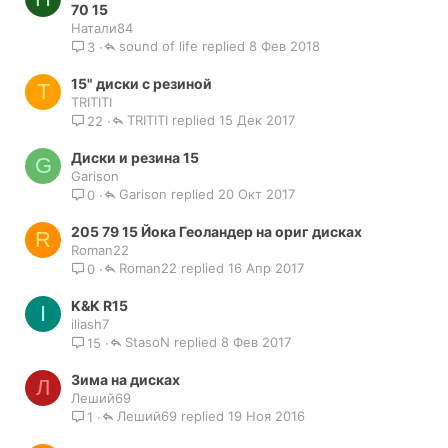
70 15
Натали84
sound of life
8 Фев 2018
3
15" диски с резиной
T
TRITITI
TRITITI
15 Дек 2017
22
Диски и резина 15
G
Garison
Garison
20 Окт 2017
0
205 79 15 Йока Геоландер на ориг дисках
R
Roman22
Roman22
16 Апр 2017
0
K&K R15
I
iliash7
StasoN
8 Фев 2017
15
Зима на дисках
Л
Леший69
Леший69
19 Ноя 2016
1