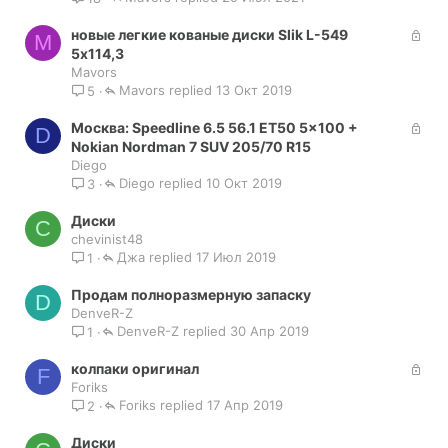
р
З
новые легкие кованые диски Slik L-549
ы
M
а
5х114,3
т
к
Mavors
а
Mavors
р
13 Окт 2019
5
ы
З
Москва: Speedline 6.5 56.1 ET50 5x100 +
т
D
а
Nokian Nordman 7 SUV 205/70 R15
а
к
Diego
Diego
р
10 Окт 2019
3
ы
Диски
т
C
chevinist48
а
Джа
17 Июл 2019
1
Продам полноразмерную запаску
D
DenveR-Z
DenveR-Z
30 Апр 2019
1
З
колпаки оригинал
F
а
Foriks
Foriks
к
17 Апр 2019
2
р
Диски
ы