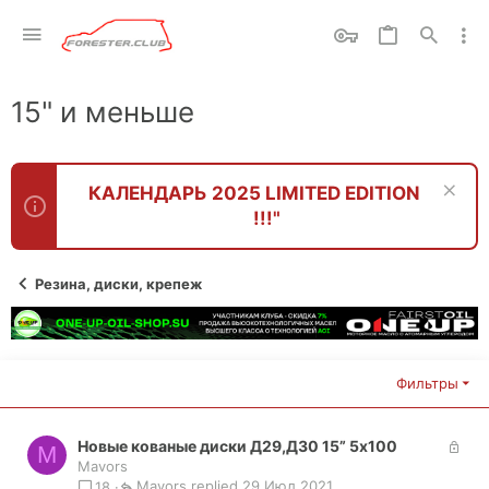
15" и меньше
КАЛЕНДАРЬ 2025 LIMITED EDITION
!!!"
Резина, диски, крепеж
Фильтры
З
Новые кованые диски Д29,Д30 15” 5x100
M
а
Mavors
Mavors
к
29 Июл 2021
18