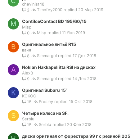
C
chevinist48
т
Timofey2000
20 Мар 2019
2
а
ContiIceContact BD 195/60/15
M
Misp
Misp
11 Янв 2019
0
Оригинальное литьё R15
В
ваня
Simmargol
17 Дек 2018
8
Nokian Hakkapeliitta RSI на дисках
A
AlexB
Simmargol
14 Дек 2018
9
Оригинал Subaru 15”
K
KOKOC
Presley
15 Окт 2018
18
Четыре колеса на SF.
S
Serblu
Serblu
20 Фев 2018
18
диски оригинал от форестера 99 г с резиной 205
Н