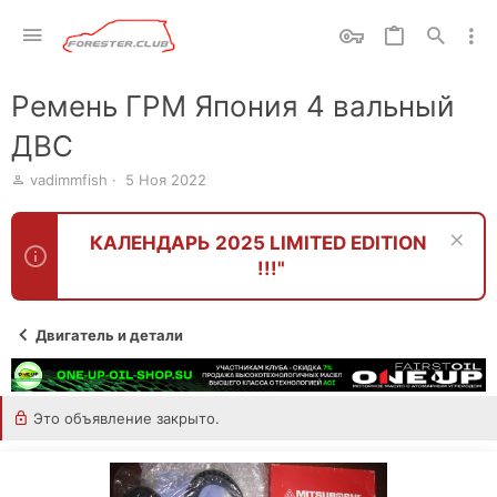
Ремень ГРМ Япония 4 вальный
ДВС
А
Д
vadimmfish
5 Ноя 2022
в
а
т
т
о
а
КАЛЕНДАРЬ 2025 LIMITED EDITION
р
с
!!!"
о
з
д
Двигатель и детали
а
н
и
я
Это объявление закрыто.