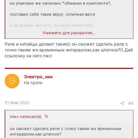
на упаковке же написано *обманки в комплекте*,
поставил себе такие вкруг, отличная весч!
а на драйве чел есть, он реле поворотов
программируемое производит для японцев,
Нажмите для раскрытия...
так вот при установке его реле вместо штатного обманки
не нужны.
Реле и китайцы делают такие)) он сможет сделать реле с
точно таким же временным интервалом,как штатное?)) Дай
ссылочку на него пжл
Электро_ник
Э
На тропе
21 Май 2022
#4
Ivlev написал(а):
он сможет сделать реле с точно таким же временным
интервалом,как штатное?