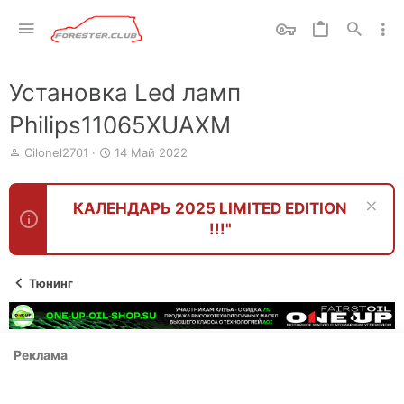
Установка Led ламп
Philips11065XUAXM
А
Д
Cilonel2701
14 Май 2022
в
а
т
т
о
а
КАЛЕНДАРЬ 2025 LIMITED EDITION
р
н
!!!"
т
а
е
ч
м
а
ы
л
Тюнинг
а
Реклама