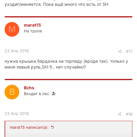
уходит/меняется. Пока ещё много что есть от SH
marat15
M
На тропе
23 Апр 2019
#17
нужна крышка бардачка на торпеду (вроде так). только у
меня левый руль,SH-5.. нет случайно?
Bchs
B
Входит в лес
23 Апр 2019
#18
marat15 написал(а):