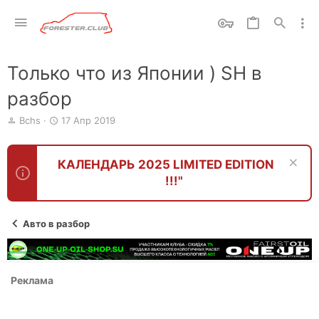
Только что из Японии ) SH в
разбор
А
Д
Bchs
17 Апр 2019
в
а
т
т
о
а
КАЛЕНДАРЬ 2025 LIMITED EDITION
р
н
!!!"
т
а
е
ч
м
а
ы
л
Авто в разбор
а
Реклама