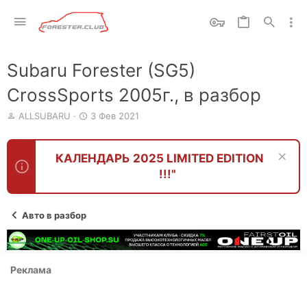
Subaru Forester (SG5)
CrossSports 2005г., в разбор
А
Д
ALLSUBARU
3 Фев 2021
в
а
т
т
о
а
КАЛЕНДАРЬ 2025 LIMITED EDITION
р
н
!!!"
т
а
е
ч
м
а
ы
л
Авто в разбор
а
Реклама