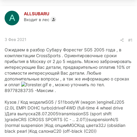
ALLSUBARU
A
Входит в лес
3 Фев 2021
#1
Ожидаем в разбор Субару Форестег SG5 2005 года , в
комплектации CrossSports . Ориентировочные сроки
прибытия в Москву от 2 до 5 недель. Можно забронировать
интересующие Вас детали, предварительно оплатив 10% от
стоимости интересующей Вас детали. Любые
дополнительные вопросы , а так же информацию о сроках
и оплат
е , можно уточнить по тел.
89778283735 -Максим .
Кузов / Код моделиSG5 / S11bodyW (wagon )engineEJ205
(2.0L EMPI DOHC turbo)driveF4WD (full-time 4 wheel drive
)Дата выпуска28.07.2005transmissionSS (sport shift
)gradeCRS (CROSS SPORTS (C - .. 2.0T))suspensionN/S
(normal suspension )Код опцииMGCКод цвета32J (obsidian
black pearl )Код салонаC20 (off-black (C20))