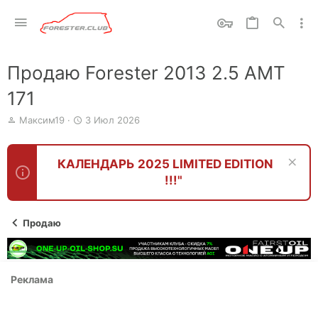
Продаю Forester 2013 2.5 АМТ
171
А
Д
Максим19
3 Июл 2026
в
а
т
т
о
а
КАЛЕНДАРЬ 2025 LIMITED EDITION
р
н
!!!"
т
а
е
ч
м
а
ы
л
Продаю
а
Реклама