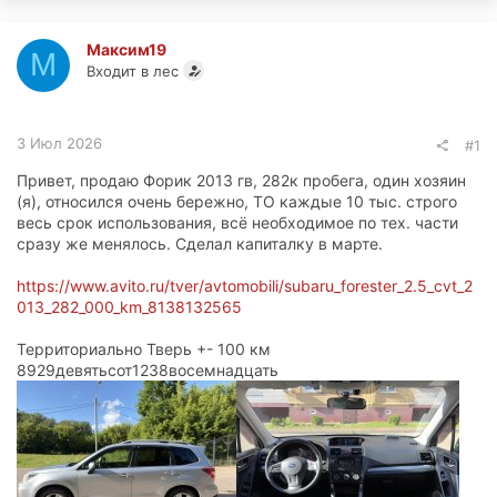
Максим19
М
Входит в лес
3 Июл 2026
#1
Привет, продаю Форик 2013 гв, 282к пробега, один хозяин
(я), относился очень бережно, ТО каждые 10 тыс. строго
весь срок использования, всё необходимое по тех. части
сразу же менялось. Сделал капиталку в марте.
https://www.avito.ru/tver/avtomobili/subaru_forester_2.5_cvt_2
013_282_000_km_8138132565
Территориально Тверь +- 100 км
8929девятьсот1238восемнадцать