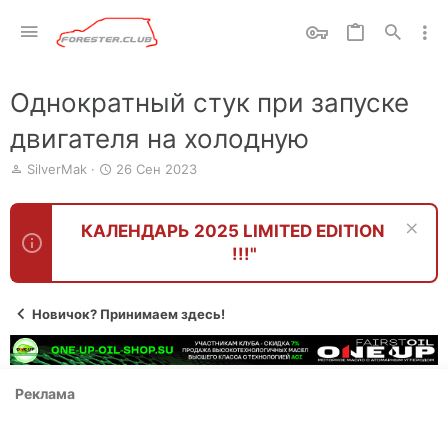
Однократный стук при запуске
двигателя на холодную
А
Д
SilverMak
26 Сен 2023
в
а
т
т
о
а
КАЛЕНДАРЬ 2025 LIMITED EDITION
р
н
!!!"
т
а
е
ч
м
а
ы
л
Новичок? Принимаем здесь!
а
Реклама