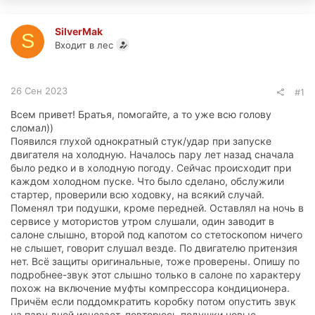
SilverMak
S
Входит в лес
26 Сен 2023
#1
Всем привет! Братья, помогайте, а то уже всю голову
сломал))
Появился глухой однократный стук/удар при запуске
двигателя на холодную. Началось пару лет назад сначала
было редко и в холодную погоду. Сейчас происходит при
каждом холодном пуске. Что было сделано, обслужили
стартер, проверили всю ходовку, на всякий случай.
Поменял три подушки, кроме передней. Оставлял на ночь в
сервисе у мотористов утром слушали, один заводит в
салоне слышно, второй под капотом со стетоскопом ничего
не слышет, говорит слушал везде. По двигателю притензия
нет. Всё защиты оригинальные, тоже проверены. Опишу по
подробнее-звук этот слышно только в салоне по характеру
похож на включение муфты компрессора кондиционера.
Причём если поддомкратить коробку потом опустить звук
на пару дней исчезает, повторюсь подушки новые.