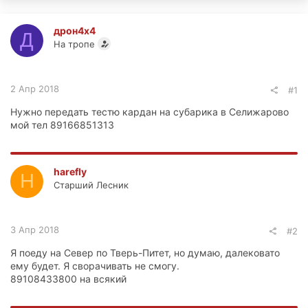
дрон4х4
Д
На тропе
2 Апр 2018
#1
Нужно передать тестю кардан на субарика в Селижарово
мой тел 89166851313
harefly
H
Старший Лесник
3 Апр 2018
#2
Я поеду на Север по Тверь-Питет, но думаю, далековато
ему будет. Я сворачивать не смогу.
89108433800 на всякий