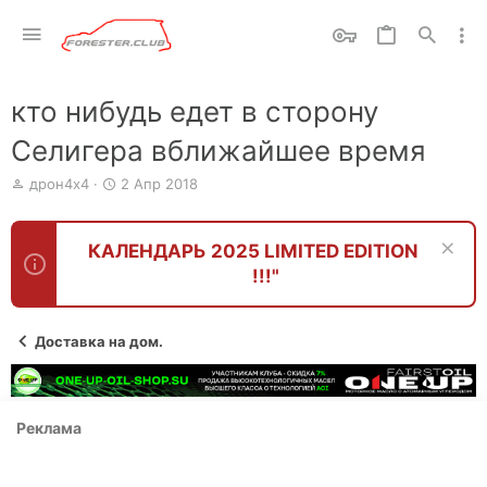
кто нибудь едет в сторону
Селигера вближайшее время
А
Д
дрон4х4
2 Апр 2018
в
а
т
т
о
а
КАЛЕНДАРЬ 2025 LIMITED EDITION
р
н
!!!"
т
а
е
ч
м
а
ы
л
Доставка на дом.
а
Реклама