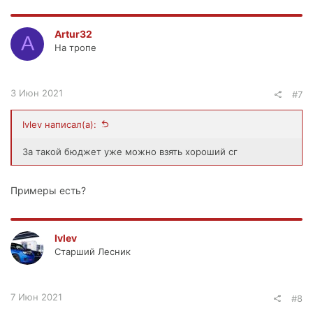
Цену планирую конечно пониже чем вы хотите. Продаю
потомучто хочу или компактвэн или новый форик.
Artur32
A
На тропе
3 Июн 2021
#7
Ivlev написал(а):
За такой бюджет уже можно взять хороший сг
Примеры есть?
Ivlev
Старший Лесник
7 Июн 2021
#8