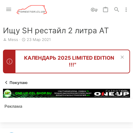
Ищу SH рестайл 2 литра AT
А
Д
Mess
23 Мар 2021
в
а
т
т
о
а
КАЛЕНДАРЬ 2025 LIMITED EDITION
р
н
!!!"
т
а
е
ч
м
а
ы
л
Покупаю
а
Реклама