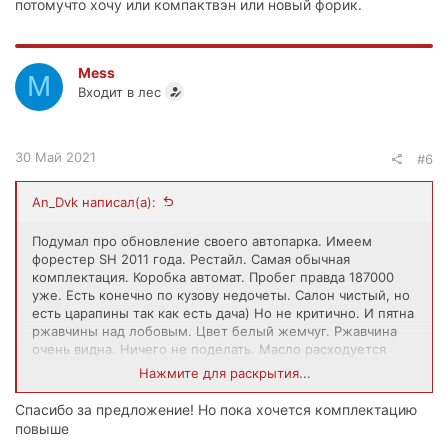
потомучто хочу или компактвэн или новый форик.
Mess
M
Входит в лес
30 Май 2021
#6
An_Dvk написал(а):
Подумал про обновление своего автопарка. Имеем
форестер SH 2011 года. Рестайл. Самая обычная
комплектация. Коробка автомат. Пробег правда 187000
уже. Есть конечно по кузову недочеты. Салон чистый, но
есть царапины так как есть дача) Но не критично. И пятна
ржавчины над лобовым. Цвет белый жемчуг. Ржавчина
очень видна. Ничего не поделать. Масло расходуется
тоже средне. Потеет левая часть двигателя. Коробка
Нажмите для раскрытия...
отлично. Ходовая тоже. Более нигде нет ржавчины.
Задние аммортизаторы оригинал. Передние не знаю.
Спасибо за предложение! Но пока хочется комплектацию
Возможно тоже. Покупал тут на форуме с пробегом
повыше
98000