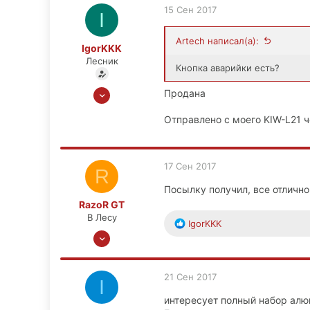
13
15 Сен 2017
I
18
42
Artech написал(а):
IgorKKK
Москва
Лесник
Кнопка аварийки есть?
27 Окт 2015
Продана
1,013
Отправлено с моего KIW-L21 ч
59
48
М.О., Зеленоград, СЗАО
17 Сен 2017
R
Посылку получил, все отлично,
RazoR GT
В Лесу
Р
IgorKKK
30 Мар 2014
е
а
313
к
12
ц
21 Сен 2017
I
0
и
и
интересует полный набор алю