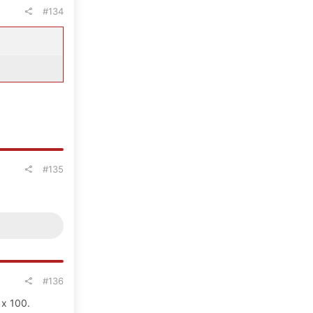
#134
#135
#136
x 100.