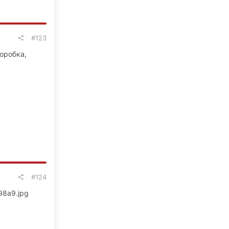
#123
коробка,
#124