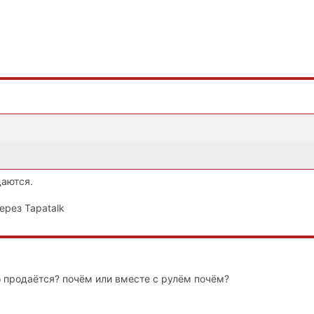
даются.
ерез Tapatalk
но продаётся? почём или вместе с рулём почём?