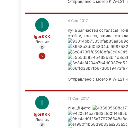
Отправлено с моего KIW-L21 ч
59
48
М.О., Зеленоград, СЗАО
4 Сен 2017
I
Куча запчастей осталась! Поч
стойки, колеса, оптика, стекл
IgorKKK
Лесник
27 Окт 2015
1,013
59
48
Отправлено с моего KIW-L21 ч
М.О., Зеленоград, СЗАО
11 Сен 2017
I
И ещё фото:
IgorKKK
Лесник