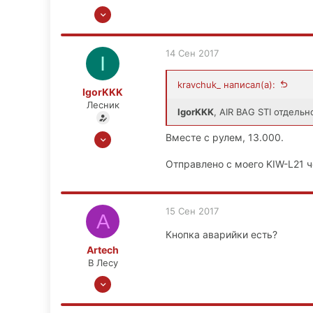
14 Сен 2015
666
23
14 Сен 2017
I
18
39
kravchuk_ написал(а):
IgorKKK
Кашира
Лесник
IgorKKK
, AIR BAG STI отдель
27 Окт 2015
Вместе с рулем, 13.000.
1,013
Отправлено с моего KIW-L21 ч
59
48
М.О., Зеленоград, СЗАО
15 Сен 2017
A
Кнопка аварийки есть?
Artech
В Лесу
20 Июл 2016
297