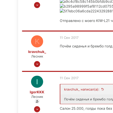
27 Окт 2015
1,013
59
Отправлено с моего KIW-L21 ч
48
М.О., Зеленоград, СЗАО
11 Сен 2017
K
Почём сиденья и брембо голд
kravchuk_
Лесник
14 Сен 2015
666
23
11 Сен 2017
I
18
39
kravchuk_ написал(а):
IgorKKK
Кашира
Лесник
Почём сиденья и брембо голд
27 Окт 2015
Салон 25.000, голды пока без 