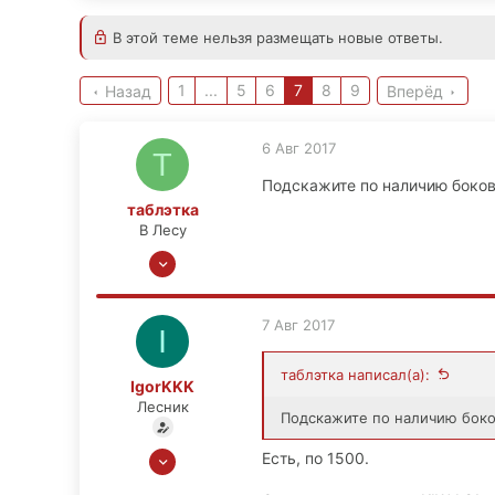
В этой теме нельзя размещать новые ответы.
1
...
5
6
7
8
9
Назад
Вперёд
6 Авг 2017
Т
Подскажите по наличию боковы
таблэтка
В Лесу
25 Окт 2015
458
46
7 Авг 2017
I
0
Москва
таблэтка написал(а):
IgorKKK
Лесник
Подскажите по наличию боков
27 Окт 2015
Есть, по 1500.
1,013