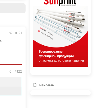
#121
.
#122
Реклама