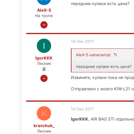
передние кулаки есть цена?
М.О., Зеленоград, СЗАО
AleX-S
На тропе
20 Июл 2012
199
20
14 Сен 2017
I
0
Воронеж
AleX-S написал(а):
IgorKKK
Лесник
передние кулаки есть цена?
27 Окт 2015
Извините, кулаки пока не про
1,013
Отправлено с моего KIW-L21 ч
59
48
М.О., Зеленоград, СЗАО
14 Сен 2017
K
IgorKKK
, AIR BAG STI отдель
kravchuk_
Лесник