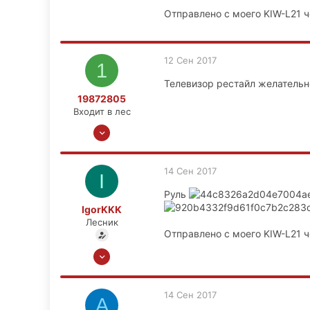
1,013
Отправлено с моего KIW-L21 ч
59
48
М.О., Зеленоград, СЗАО
12 Сен 2017
1
Телевизор рестайл желательно
19872805
Входит в лес
20 Окт 2013
18
0
14 Сен 2017
I
0
Руль
39
IgorKKK
Наро-Фоминск
Лесник
Отправлено с моего KIW-L21 ч
27 Окт 2015
1,013
59
14 Сен 2017
A
48