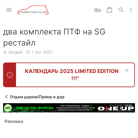
два комплекта ПТФ на SG
рестайл
А
Д
SergeA
1 Окт 2021
в
а
т
т
о
а
КАЛЕНДАРЬ 2025 LIMITED EDITION
р
н
!!!"
т
а
е
ч
м
а
ы
л
Отдам даром/Приму в дар
а
Реклама