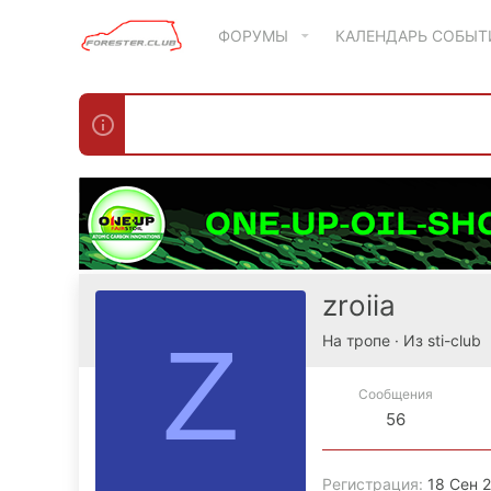
ФОРУМЫ
КАЛЕНДАРЬ СОБЫ
zroiia
Z
На тропе
·
Из
sti-club
Сообщения
56
Регистрация
18 Сен 