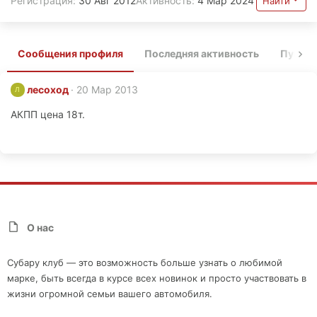
Регистрация
30 Авг 2012
Активность
4 Мар 2024
Найти
Сообщения профиля
Последняя активность
Публи
лесоход
20 Мар 2013
Л
АКПП цена 18т.
О нас
Субару клуб — это возможность больше узнать о любимой
марке, быть всегда в курсе всех новинок и просто участвовать в
жизни огромной семьи вашего автомобиля.