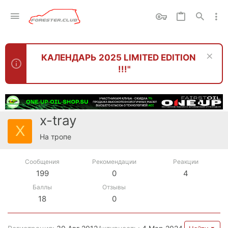
КАЛЕНДАРЬ 2025 LIMITED EDITION
!!!"
x-tray
X
На тропе
Сообщения
Рекомендации
Реакции
199
0
4
Баллы
Отзывы
18
0