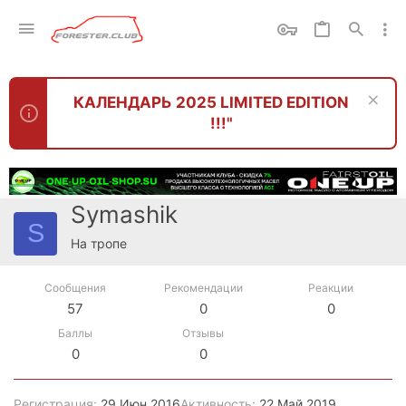
КАЛЕНДАРЬ 2025 LIMITED EDITION
!!!"
Symashik
S
На тропе
Сообщения
Рекомендации
Реакции
57
0
0
Баллы
Отзывы
0
0
Регистрация
29 Июн 2016
Активность
22 Май 2019