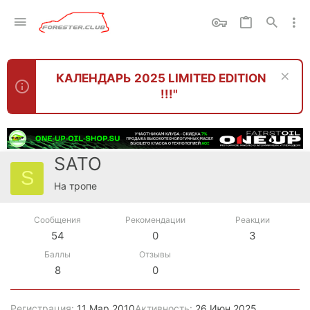
КАЛЕНДАРЬ 2025 LIMITED EDITION
!!!"
SATO
S
На тропе
Сообщения
Рекомендации
Реакции
54
0
3
Баллы
Отзывы
8
0
Регистрация
11 Мар 2010
Активность
26 Июн 2025