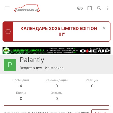
КАЛЕНДАРЬ 2025 LIMITED EDITION
!!!"
Palantiy
P
Входит в лес
·
Из
Москва
Сообщения
Рекомендации
Реакции
4
0
0
Баллы
Отзывы
0
0