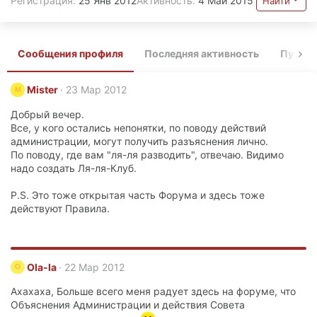
Регистрация
25 Янв 2012
Активность
4 Май 2015
Найти
Сообщения профиля
Последняя активность
Публи
Mister
23 Мар 2012
M
Добрый вечер.
Все, у кого остались непонятки, по поводу действий
администрации, могут получить разъяснения лично.
По поводу, где вам "ля-ля разводить", отвечаю. Видимо
надо создать Ля-ля-Клуб.
P.S. Это тоже открытая часть Форума и здесь тоже
действуют Правила.
Ola-la
22 Мар 2012
O
Ахахаха, Больше всего меня радует здесь на форуме, что
Объяснения Администрации и действия Совета